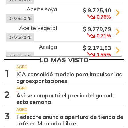
Aceite soya
$ 9.725,40
-0,78%
07/25/2026
Aceite vegetal
$ 9.779,79
-0,71%
07/25/2026
Acelga
$ 2.171,83
-1,55%
07/25/2026
LO MÁS VISTO
Aguacate común
$ 6.672,89
AGRO
1
+6,24%
ICA consolidó modelo para impulsar las
07/25/2026
agroexportaciones
Aguacate hass
$ 7.289,10
AGRO
-2,98%
2
07/25/2026
Así se comportó el precio del ganado
esta semana
Aguacate
$ 8.366,30
papelillo
AGRO
3
-1,18%
Fedecafe anuncia apertura de tienda de
07/25/2026
café en Mercado Libre