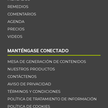
+0,91%
07/25/2026
REMEDIOS
Bagre rayado en
COMENTARIOS
$ 34.700,00
postas congelado
AGENDA
+0,39%
07/25/2026
PRECIOS
Bagre rayado
VIDEOS
$ 35.347,17
entero congelado
+13,67%
07/25/2026
MANTÉNGASE CONECTADO
Bagre rayado
$ 27.531,09
MESA DE GENERACIÓN DE CONTENIDOS
entero fresco
+0,92%
NUESTROS PRODUCTOS
07/25/2026
CONTÁCTENOS
Banano Bocadillo
$ 2.406,00
AVISO DE PRIVACIDAD
+0,52%
07/25/2026
TÉRMINOS Y CONDICIONES
Banano Urabá
$ 2.324,08
POLÍTICA DE TRATAMIENTO DE INFORMACIÓN
-0,09%
07/25/2026
POLÍTICA DE COOKIES