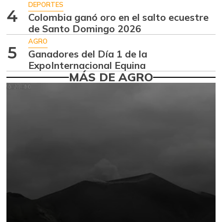
Ahuyama
$ 1.634,56
DEPORTES
4
-0,51%
Colombia ganó oro en el salto ecuestre
07/25/2026
de Santo Domingo 2026
Ahuyamín
$ 1.672,87
AGRO
+7,50%
5
07/25/2026
Ganadores del Día 1 de la
ExpoInternacional Equina
Ajo
$ 6.102,86
MÁS DE AGRO
-2,18%
07/25/2026
Ají dulce
$ 2.880,14
+4,83%
01/17/2015
Ají topito dulce
$ 3.229,50
-11,89%
07/25/2026
Alas de pollo sin
$ 9.411,93
costillar
-1,17%
07/25/2026
Almejas con
$ 8.709,67
concha