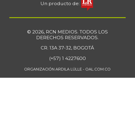
Un producto de:
Bola de brazo de
$ 33.512,58
res
+0,13%
07/25/2026
© 2026, RCN MEDIOS. TODOS LOS
Bola de pierna de
DERECHOS RESERVADOS.
$ 33.363,35
res
+0,14%
CR. 13A 37-32, BOGOTÁ
07/25/2026
(+57) 1 4227600
Borojó
$ 8.292,33
+0,70%
ORGANIZACIÓN ARDILA LÜLLE - OAL.COM.CO
07/25/2026
Bota de res
$ 33.218,47
+0,17%
07/25/2026
Brazo con hueso
$ 15.183,40
de cerdo
-3,23%
07/25/2026
Brazo sin hueso
$ 18.385,29