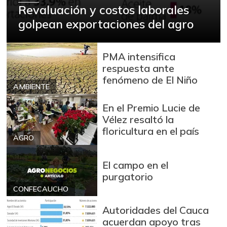
Revaluación y costos laborales
+53,54%
12/09/2023
golpean exportaciones del agro
Arroz blanco en
$ 3.380,00
bulto
+53,72%
PMA intensifica
12/09/2023
respuesta ante
Arroz blanco
fenómeno de El Niño
$ 3.283,00
importado
AMBIENTE
-2,49%
07/25/2026
En el Premio Lucie de
Arroz de primera
Vélez resaltó la
$ 3.494,15
floricultura en el país
+0,72%
07/25/2026
AGRO
Arroz de segunda
$ 3.162,00
El campo en el
-0,53%
07/25/2026
purgatorio
Arroz excelso
$ 3.636,56
CONFECAUCHO
+0,19%
07/25/2026
Autoridades del Cauca
Arroz paddy verde
$ 1.572,00
acuerdan apoyo tras