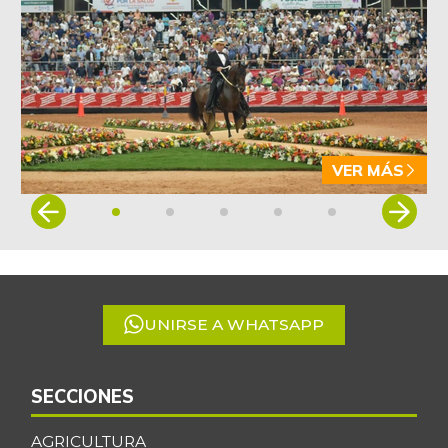
VER MÁS
Item
1
of
5
UNIRSE A WHATSAPP
SECCIONES
AGRICULTURA