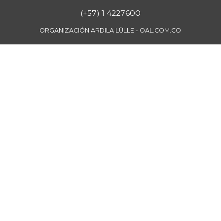
(+57) 1 4227600
ORGANIZACIÓN ARDILA LÜLLE - OAL.COM.CO