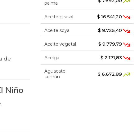
$ 7.692,00
palma
$ 16.541,20
Aceite girasol
$ 9.725,40
Aceite soya
$ 9.779,79
Aceite vegetal
$ 2.171,83
Acelga
a de
Aguacate
$ 6.672,89
común
l Niño
$ 7.289,10
Aguacate hass
n
Aguacate
$ 8.366,30
papelillo
$ 1.634,56
Ahuyama
$ 1.672,87
Ahuyamín