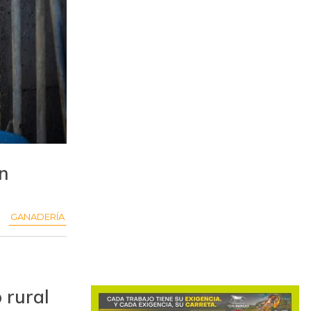
ón
GANADERÍA
 rural