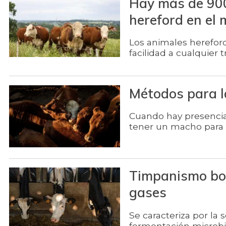
Hay más de 900
hereford en el
Los animales herefor
facilidad a cualquier 
Métodos para l
Cuando hay presencia 
tener un macho para
Timpanismo bov
gases
Se caracteriza por la
fermentación microbi