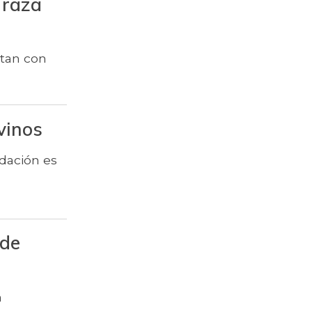
 raza
$ 6.102,86
Ajo
$ 2.880,14
Ají dulce
ptan con
$ 3.229,50
Ají topito dulce
Alas de pollo sin
$ 9.411,93
vinos
costillar
dación es
Almejas con
$ 8.709,67
concha
Almejas sin
$ 19.277,67
concha
 de
$ 1.708,72
Apio
Arracacha
$ 4.760,47
amarilla
a