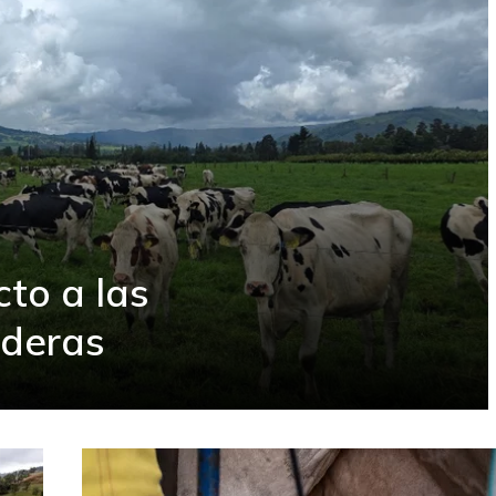
cto a las
aderas