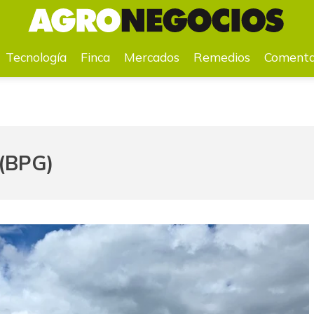
a
Mercados
Remedios
Comentarios
Agenda
Pr
Tecnología
Finca
Mercados
Remedios
Comenta
 (BPG)