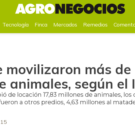
es, según el ICA
Tecnología
Finca
Mercados
Remedios
Comenta
e movilizaron más de 
e animales, según el 
ó de locación 17,83 millones de animales, los 
fueron a otros predios, 4,63 millones al matade
015