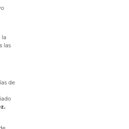
vo
 la
s las
ías de
ciado
z.
 de