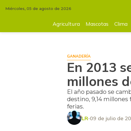
Miércoles, 05 de agosto de 2026
INICIO
FINCA
En 2013 se movilizaron más de 17,8 millones de animal
Agricultura
Mascotas
Clima
GANADERÍA
En 2013 s
millones d
El año pasado se cambi
destino, 9,14 millones 
ferias.
LR
09 de julio de 2