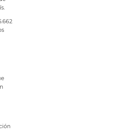
s.
5.662
os
ue
ón
ción