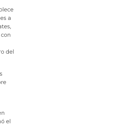
blece
es a
ates,
r con
ro del
s
bre
en
ó el