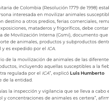
nitaria de Colombia (Resolución 1779 de 1998) esta
rsona interesada en movilizar animales susceptibl
on destino a otros predios, ferias comerciales, rem
 exposiciones, mataderos y frigoríficos, debe conta
ia de Movilización Interna (Gsmi), documento que
porte de animales, productos y subproductos dent
l y es expedido por el
ICA.
ario de la movilización de animales de las diferente
oductos, incluyendo aquellas susceptibles a la fie
tra regulada por el
ICA
”, explicó
Luis Humberto
e de la entidad.
uías la inspección y vigilancia que se lleva a cabo 
l y concentraciones de animales es certera”, afirm