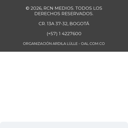
© 2026, RCN MEDIOS. TODOS LOS
DERECHOS RESERVADOS.
CR. 13A 37-32, BOGOTÁ
(+57) 1 4227600
ORGANIZACIÓN ARDILA LÜLLE - OAL.COM.CO