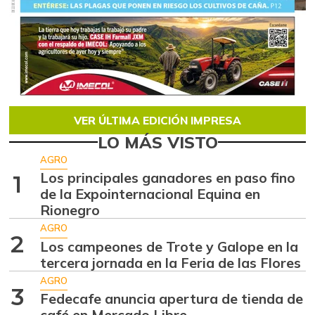
VER ÚLTIMA EDICIÓN IMPRESA
LO MÁS VISTO
AGRO
Los principales ganadores en paso fino
1
de la Expointernacional Equina en
Rionegro
AGRO
2
Los campeones de Trote y Galope en la
tercera jornada en la Feria de las Flores
AGRO
3
Fedecafe anuncia apertura de tienda de
café en Mercado Libre