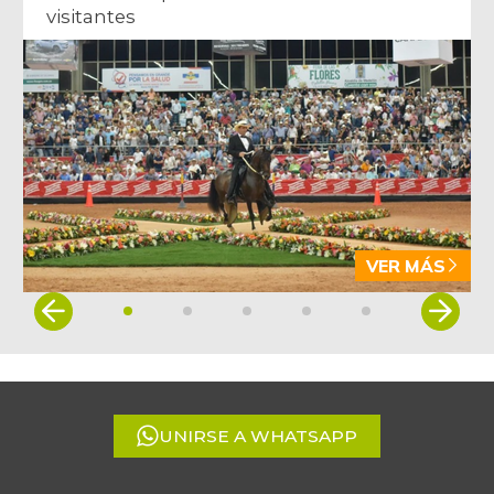
visitantes
VER MÁS
Item
1
of
5
UNIRSE A WHATSAPP