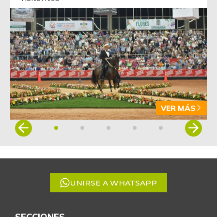
VER MÁS
Item
1
of
5
UNIRSE A WHATSAPP