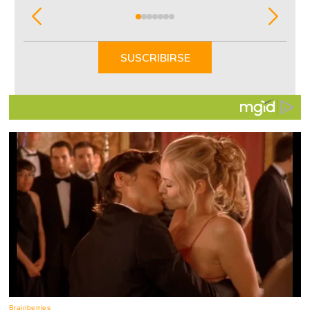
Item
1
of
SUSCRIBIRSE
7