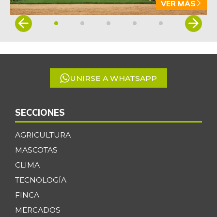
VER MÁS
Item
1
of
5
UNIRSE A WHATSAPP
SECCIONES
AGRICULTURA
MASCOTAS
CLIMA
TECNOLOGÍA
FINCA
MERCADOS