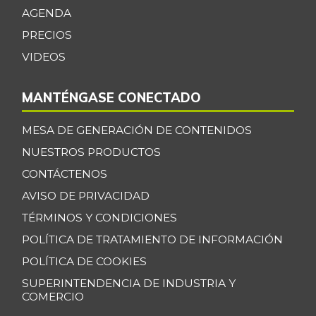
Tangelo
$ 4.658,00
AGENDA
+1,44%
08/27/2022
PRECIOS
Tomate chonto
$ 3.540,00
VIDEOS
+12,03%
07/25/2026
Tomate de árbol
MANTÉNGASE CONECTADO
$ 3.700,00
-1,86%
07/25/2026
MESA DE GENERACIÓN DE CONTENIDOS
Uchuva con
$ 2.533,00
NUESTROS PRODUCTOS
cáscara
+22,54%
CONTÁCTENOS
04/02/2016
AVISO DE PRIVACIDAD
Uva
$ 8.333,00
TÉRMINOS Y CONDICIONES
+19,68%
11/20/2021
POLÍTICA DE TRATAMIENTO DE INFORMACIÓN
Uva Isabela
$ 6.200,00
POLÍTICA DE COOKIES
-0,16%
07/25/2026
SUPERINTENDENCIA DE INDUSTRIA Y
Yuca
COMERCIO
$ 2.710,00