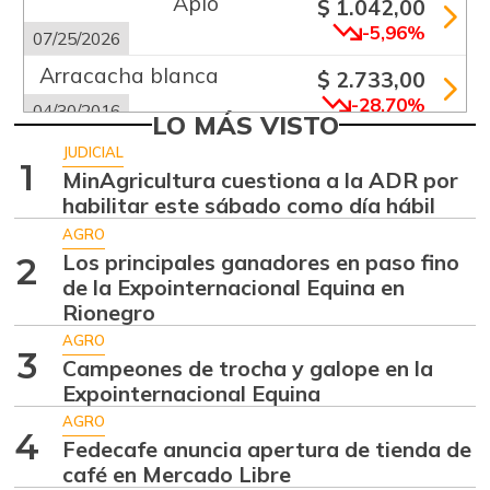
Apio
$ 1.042,00
-5,96%
07/25/2026
Arracacha blanca
$ 2.733,00
-28,70%
04/30/2016
LO MÁS VISTO
Arveja verde
$ 4.992,00
JUDICIAL
1
-14,08%
MinAgricultura cuestiona a la ADR por
07/25/2026
habilitar este sábado como día hábil
Banano criollo
$ 1.967,00
AGRO
+3,53%
07/25/2026
Los principales ganadores en paso fino
2
de la Expointernacional Equina en
Cebolla cabezona
$ 2.826,00
Rionegro
blanca
+7,78%
AGRO
07/25/2026
3
Campeones de trocha y galope en la
Cebolla larga
Expointernacional Equina
$ 2.320,00
+0,30%
AGRO
07/25/2026
4
Fedecafe anuncia apertura de tienda de
Chócolo mazorca
$ 1.071,00
café en Mercado Libre