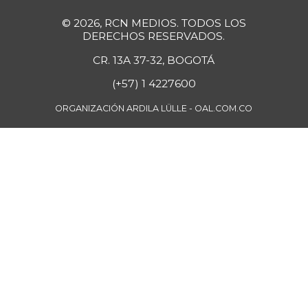
© 2026, RCN MEDIOS. TODOS LOS
DERECHOS RESERVADOS.
CR. 13A 37-32, BOGOTÁ
(+57) 1 4227600
ORGANIZACIÓN ARDILA LÜLLE - OAL.COM.CO