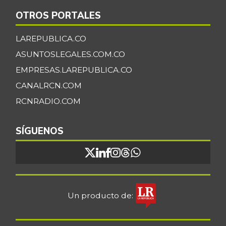
-0,26%
07/25/2026
OTROS PORTALES
Zanahoria larga
$ 1.361,00
vida
LAREPUBLICA.CO
-12,53%
07/25/2026
ASUNTOSLEGALES.COM.CO
plátano hartón
EMPRESAS.LAREPUBLICA.CO
$ 2.067,00
verde
-1,94%
CANALRCN.COM
07/25/2026
RCNRADIO.COM
FUENTE: SIPSA (Sistema de Información
de Precios), DANE.
SÍGUENOS
Un producto de: