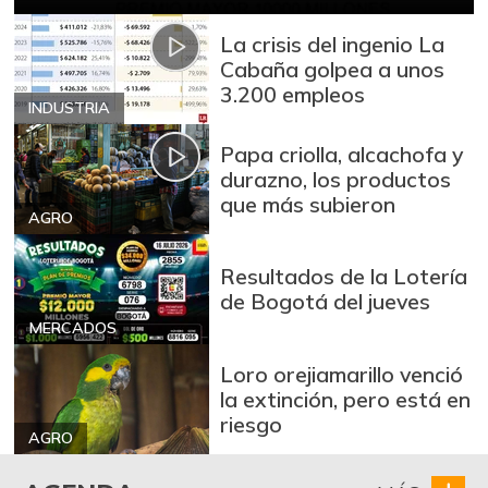
Manzana
$ 8.711,00
La crisis del ingenio La
-1,19%
07/25/2026
Cabaña golpea a unos
3.200 empleos
Manzana roja
$ 8.816,00
INDUSTRIA
+2,04%
07/25/2026
Papa criolla, alcachofa y
Manzana verde
$ 9.507,00
durazno, los productos
que más subieron
+0,58%
07/25/2026
AGRO
Maracuyá
$ 3.467,00
Resultados de la Lotería
+0,49%
07/25/2026
de Bogotá del jueves
Mora de castilla
$ 2.475,00
MERCADOS
-12,39%
03/13/2021
Loro orejiamarillo venció
Naranja Valencia
$ 3.308,00
la extinción, pero está en
+3,38%
riesgo
07/25/2026
AGRO
Papa
$ 1.858,50