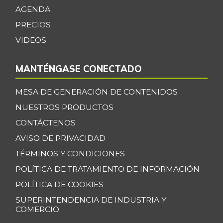
AGENDA
Tangelo
$ 4.658,00
PRECIOS
+1,44%
08/27/2022
VIDEOS
Tomate chonto
$ 3.540,00
+12,03%
07/25/2026
MANTÉNGASE CONECTADO
Tomate de árbol
$ 3.700,00
MESA DE GENERACIÓN DE CONTENIDOS
-1,86%
07/25/2026
NUESTROS PRODUCTOS
Uchuva con
$ 2.533,00
cáscara
CONTÁCTENOS
+22,54%
AVISO DE PRIVACIDAD
04/02/2016
TÉRMINOS Y CONDICIONES
Uva
$ 8.333,00
POLÍTICA DE TRATAMIENTO DE INFORMACIÓN
+19,68%
11/20/2021
POLÍTICA DE COOKIES
Uva Isabela
$ 6.200,00
SUPERINTENDENCIA DE INDUSTRIA Y
-0,16%
07/25/2026
COMERCIO
Yuca