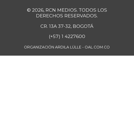
© 2026, RCN MEDIOS. TODOS LOS
DERECHOS RESERVADOS.
CR. 13A 37-32, BOGOTÁ
(+57) 1 4227600
ORGANIZACIÓN ARDILA LÜLLE - OAL.COM.CO