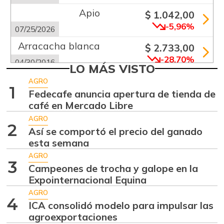
Apio
$ 1.042,00
-5,96%
07/25/2026
Arracacha blanca
$ 2.733,00
-28,70%
04/30/2016
LO MÁS VISTO
Arveja verde
$ 4.992,00
AGRO
1
-14,08%
Fedecafe anuncia apertura de tienda de
07/25/2026
café en Mercado Libre
Banano criollo
$ 1.967,00
AGRO
+3,53%
2
07/25/2026
Así se comportó el precio del ganado
esta semana
Cebolla cabezona
$ 2.826,00
blanca
AGRO
3
+7,78%
Campeones de trocha y galope en la
07/25/2026
Expointernacional Equina
Cebolla larga
$ 2.320,00
AGRO
4
+0,30%
ICA consolidó modelo para impulsar las
07/25/2026
agroexportaciones
Chócolo mazorca