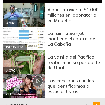
-4,70%
07/25/2026
Alquería invierte $1.000
Mango Tommy
$ 9.313,00
millones en laboratorio
+0,14%
07/25/2026
en Medellín
AGRO
Manzana
$ 8.711,00
La familia Seinjet
-1,19%
07/25/2026
mantiene el control de
Manzana verde
$ 9.507,00
La Cabaña
INDUSTRIA
+0,58%
07/25/2026
La vainilla del Pacífico
Maracuyá
$ 3.467,00
recibe impulso por parte
+0,49%
07/25/2026
de Unal
AGRO
Mora de castilla
$ 2.475,00
Las canciones con las
-12,39%
03/13/2021
que identificamos a
Naranja Valencia
$ 3.308,00
estos artistas
CULTURA
+3,38%
07/25/2026
Papa