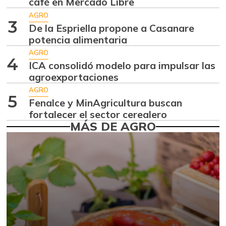
café en Mercado Libre
Cebolla cabezona
$ 2.826,00
blanca
AGRO
3
+7,78%
De la Espriella propone a Casanare
07/25/2026
potencia alimentaria
Cebolla larga
$ 2.320,00
AGRO
4
+0,30%
ICA consolidó modelo para impulsar las
07/25/2026
agroexportaciones
Chócolo mazorca
$ 1.071,00
AGRO
+17,05%
5
11/27/2021
Fenalce y MinAgricultura buscan
fortalecer el sector cerealero
Cilantro
$ 2.350,00
MÁS DE AGRO
-51,55%
07/25/2026
Fríjol cargamanto
$ 5.600,00
blanco
+24,44%
10/25/2014
Fríjol cargamanto
$ 5.000,00
rojo
+16,96%
10/25/2014