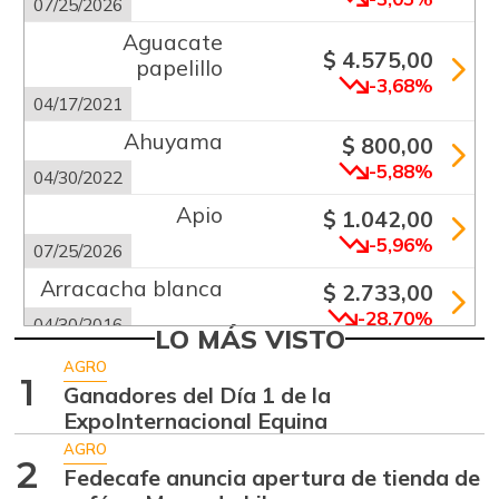
07/25/2026
Aguacate
$ 4.575,00
papelillo
-3,68%
04/17/2021
Ahuyama
$ 800,00
-5,88%
04/30/2022
Apio
$ 1.042,00
-5,96%
07/25/2026
Arracacha blanca
$ 2.733,00
-28,70%
04/30/2016
LO MÁS VISTO
Arveja verde
$ 4.992,00
AGRO
1
-14,08%
Ganadores del Día 1 de la
07/25/2026
ExpoInternacional Equina
Banano criollo
$ 1.967,00
AGRO
+3,53%
2
07/25/2026
Fedecafe anuncia apertura de tienda de