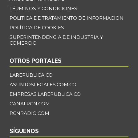
Uva
$ 8.333,00
TÉRMINOS Y CONDICIONES
+19,68%
11/20/2021
POLÍTICA DE TRATAMIENTO DE INFORMACIÓN
Uva Isabela
$ 6.200,00
POLÍTICA DE COOKIES
-0,16%
07/25/2026
SUPERINTENDENCIA DE INDUSTRIA Y
Yuca
COMERCIO
$ 2.710,00
-0,26%
07/25/2026
OTROS PORTALES
Zanahoria larga
$ 1.361,00
vida
LAREPUBLICA.CO
-12,53%
07/25/2026
ASUNTOSLEGALES.COM.CO
plátano hartón
EMPRESAS.LAREPUBLICA.CO
$ 2.067,00
verde
-1,94%
CANALRCN.COM
07/25/2026
RCNRADIO.COM
FUENTE: SIPSA (Sistema de Información
de Precios), DANE.
SÍGUENOS