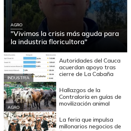
Limón Tahití
$ 1.967,00
+7,49%
07/25/2026
Limón común
AGRO
$ 2.725,00
"Vivimos la crisis más aguda para
-0,91%
03/13/2021
la industria floricultora"
Mandarina
$ 7.417,00
-4,70%
07/25/2026
Autoridades del Cauca
Mango Tommy
$ 9.313,00
acuerdan apoyo tras
+0,14%
07/25/2026
cierre de La Cabaña
INDUSTRIA
Manzana
$ 8.711,00
Hallazgos de la
-1,19%
07/25/2026
Contraloría en guías de
Manzana roja
$ 8.816,00
movilización animal
AGRO
+2,04%
07/25/2026
La feria que impulsa
Manzana verde
$ 9.507,00
millonarios negocios de
+0,58%
07/25/2026