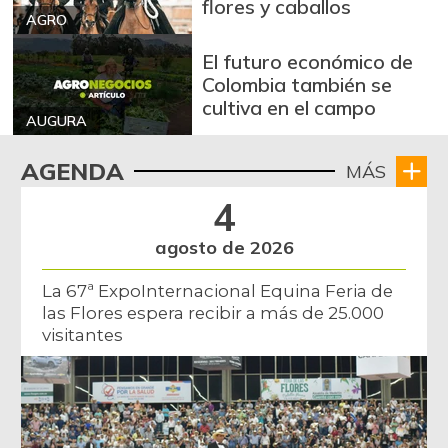
flores y caballos
AGRO
Maracuyá
$ 3.467,00
El futuro económico de
+0,49%
07/25/2026
Colombia también se
Mora de castilla
$ 2.475,00
cultiva en el campo
AUGURA
-12,39%
03/13/2021
Naranja Valencia
AGENDA
$ 3.308,00
MÁS
+3,38%
07/25/2026
4
Papa
$ 1.858,50
agosto de 2026
-6,02%
07/25/2026
La 67ª ExpoInternacional Equina Feria de
Papa criolla
$ 5.742,00
las Flores espera recibir a más de 25.000
-7,16%
07/25/2026
visitantes
Papaya
$ 1.500,00
-0,53%
12/24/2016
Papaya maradol
$ 3.308,00