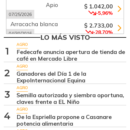
Apio
$ 1.042,00
-5,96%
07/25/2026
Arracacha blanca
$ 2.733,00
-28,70%
04/30/2016
LO MÁS VISTO
Arveja verde
$ 4.992,00
AGRO
1
-14,08%
Fedecafe anuncia apertura de tienda de
07/25/2026
café en Mercado Libre
Banano criollo
$ 1.967,00
AGRO
+3,53%
2
07/25/2026
Ganadores del Día 1 de la
ExpoInternacional Equina
Cebolla cabezona
$ 2.826,00
blanca
AGRO
3
+7,78%
Semilla autorizada y siembra oportuna,
07/25/2026
claves frente a EL Niño
Cebolla larga
$ 2.320,00
AGRO
4
+0,30%
De la Espriella propone a Casanare
07/25/2026
potencia alimentaria
Chócolo mazorca
$ 1.071,00