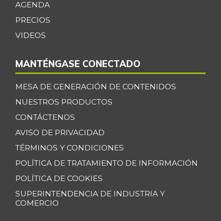
AGENDA
Repollo blanco
$ 1.358,00
PRECIOS
-1,52%
07/25/2026
VIDEOS
Tangelo
$ 4.658,00
+1,44%
08/27/2022
MANTÉNGASE CONECTADO
Tomate chonto
$ 3.540,00
MESA DE GENERACIÓN DE CONTENIDOS
+12,03%
07/25/2026
NUESTROS PRODUCTOS
Tomate de árbol
$ 3.700,00
CONTÁCTENOS
-1,86%
07/25/2026
AVISO DE PRIVACIDAD
Uchuva con
$ 2.533,00
TÉRMINOS Y CONDICIONES
cáscara
+22,54%
POLÍTICA DE TRATAMIENTO DE INFORMACIÓN
04/02/2016
POLÍTICA DE COOKIES
Uva Isabela
$ 6.200,00
SUPERINTENDENCIA DE INDUSTRIA Y
-0,16%
07/25/2026
COMERCIO
Yuca
$ 2.710,00