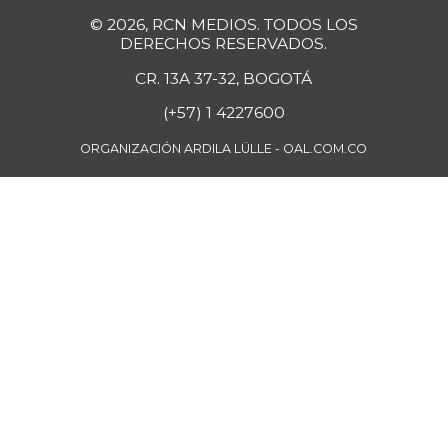
© 2026, RCN MEDIOS. TODOS LOS
DERECHOS RESERVADOS.
CR. 13A 37-32, BOGOTÁ
(+57) 1 4227600
ORGANIZACIÓN ARDILA LÜLLE - OAL.COM.CO