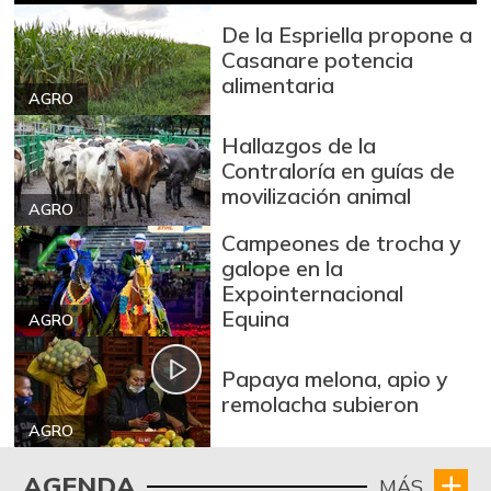
-4,70%
07/25/2026
De la Espriella propone a
Mango Tommy
$ 9.313,00
Casanare potencia
+0,14%
07/25/2026
alimentaria
AGRO
Manzana
$ 8.711,00
Hallazgos de la
-1,19%
07/25/2026
Contraloría en guías de
Manzana roja
$ 8.816,00
movilización animal
AGRO
+2,04%
07/25/2026
Campeones de trocha y
Manzana verde
$ 9.507,00
galope en la
Expointernacional
+0,58%
07/25/2026
Equina
AGRO
Maracuyá
$ 3.467,00
+0,49%
07/25/2026
Papaya melona, apio y
remolacha subieron
Mora de castilla
$ 2.475,00
AGRO
-12,39%
03/13/2021
Naranja Valencia
AGENDA
$ 3.308,00
MÁS