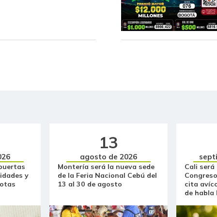
Café molido
Capaz Magdalena fresco
Cebolla cabezona blanca
Cebolla cabezona roja
Cebolla junca
Cebolla larga
Chocolate dulce
13
026
agosto de 2026
sept
Chócolo mazorca
puertas
Montería será la nueva sede
Cali será
idades y
de la Feria Nacional Cebú del
Congreso
Cilantro
otas
13 al 30 de agosto
cita avíc
de habla
Ciruela importada