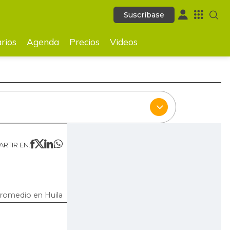
Suscríbase
Suscríbase
ecios
Videos
rios
Agenda
Precios
Videos
RTIR EN:
promedio en Huila