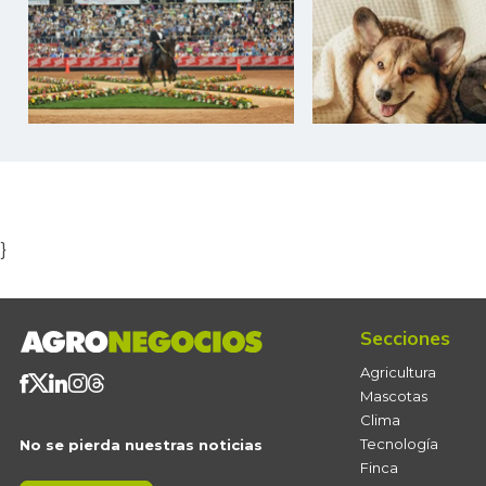
Item
1
of
5
}
Secciones
Agricultura
Mascotas
Clima
Tecnología
No se pierda nuestras noticias
Finca