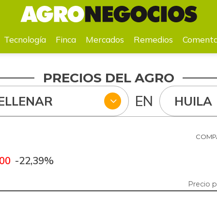
a
Mercados
Remedios
Comentarios
Agenda
Pr
Tecnología
Finca
Mercados
Remedios
Comenta
PRECIOS DEL AGRO
EN
RELLENAR
HUILA
COMPA
,00
-22,39%
Precio 