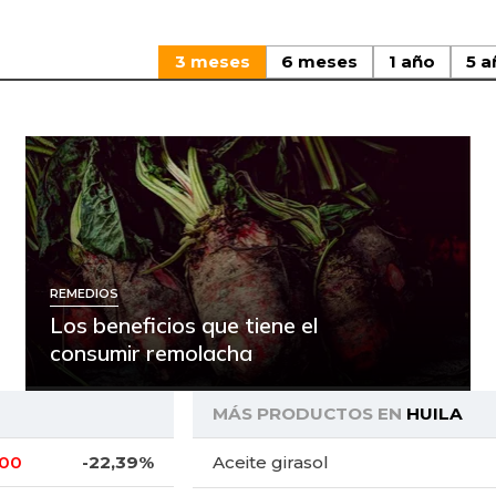
3 meses
6 meses
1 año
5 a
REMEDIOS
Los beneficios que tiene el
consumir remolacha
MÁS PRODUCTOS EN
HUILA
,00
-22,39%
Aceite girasol