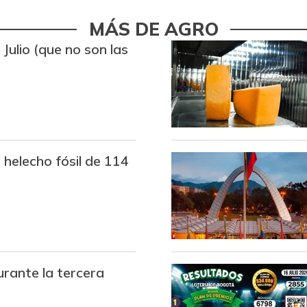
Azúcar refinada
MÁS DE AGRO
 Julio (que no son las
Badea
Bagre rayado entero fresco
Banano criollo
Bocachico criollo fresco
helecho fósil de 114
Bocadillo veleño
Bola de pierna de res
Brócoli
Cachama fresca
urante la tercera
Café instantáneo