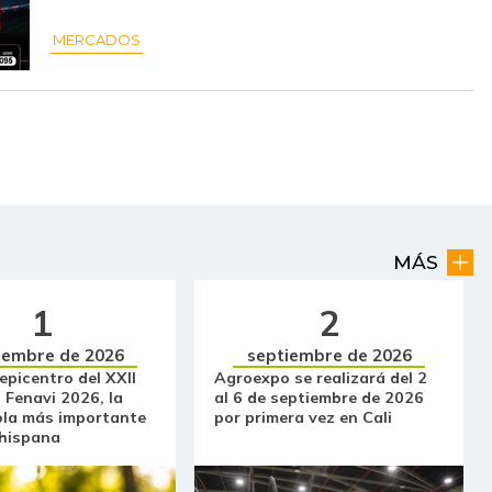
$ 59.583,00
-
-
MERCADOS
$ 11.000,00
-
-
$ 2.563,00
-$ 204,00
-7,37%
$ 3.000,00
-$ 56,00
-1,83%
$ 2.264,00
-$ 722,00
-24,18%
$ 2.400,00
+$ 849,00
+54,74%
MÁS
$ 32.083,00
-
-
1
2
iembre de 2026
septiembre de 2026
$ 1.477,00
-$ 83,00
-5,32%
 epicentro del XXII
Agroexpo se realizará del 2
 Fenavi 2026, la
al 6 de septiembre de 2026
$ 10.944,00
+$ 3.277,00
+42,74%
ola más importante
por primera vez en Cali
 hispana
$ 14.000,00
-
-