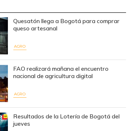
$ 3.220,00
-
-
Quesatón llega a Bogotá para comprar
$ 2.775,00
+$ 25,00
+0,91%
queso artesanal
$ 35.000,00
+$ 333,00
+0,96%
AGRO
$ 1.750,00
+$ 133,00
+8,23%
$ 38.000,00
-$ 2.000,00
-5,00%
FAO realizará mañana el encuentro
$ 101,00
-$ 10,00
-9,01%
nacional de agricultura digital
$ 30.333,00
-$ 334,00
-1,09%
AGRO
$ 7.350,00
-$ 900,00
-10,91%
$ 11.000,00
+$ 333,00
+3,12%
Resultados de la Lotería de Bogotá del
jueves
$ 155.882,00
-
-