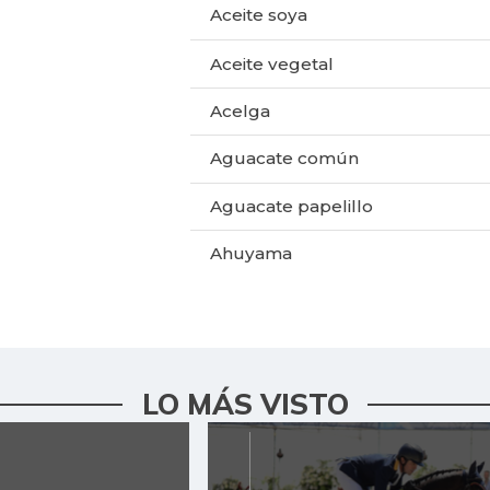
Aceite soya
Aceite vegetal
Acelga
Aguacate común
Aguacate papelillo
Ahuyama
Ahuyamín
Ajo
Alas de pollo sin costillar
LO MÁS VISTO
Apio
Arracacha amarilla