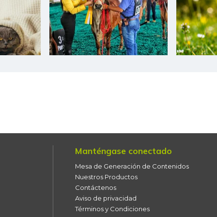
Ciruela negra
Ciruela negra chilena
Ciruela roja
Coco
Coliflor
Color (condimento)
Curuba
Curuba larga
Manténgase conectado
Mesa de Generación de Contenidos
Durazno
Nuestros Productos
Contáctenos
Espinaca
Aviso de privacidad
Términos y Condiciones
Espinazo de cerdo