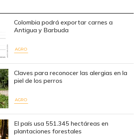
$ 2.775,00
+$ 25,00
+0,91%
Colombia podrá exportar carnes a
$ 35.000,00
+$ 333,00
+0,96%
Antigua y Barbuda
$ 1.750,00
+$ 133,00
+8,23%
AGRO
$ 38.000,00
-$ 2.000,00
-5,00%
$ 101,00
-$ 10,00
-9,01%
Claves para reconocer las alergias en la
$ 30.333,00
-$ 334,00
-1,09%
piel de los perros
$ 7.350,00
-$ 900,00
-10,91%
AGRO
$ 11.000,00
+$ 333,00
+3,12%
$ 155.882,00
-
-
El país usa 551.345 hectáreas en
plantaciones forestales
$ 59.583,00
-
-