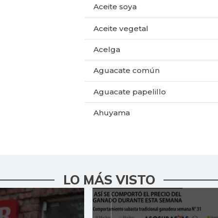
Aceite soya
Aceite vegetal
Acelga
Aguacate común
Aguacate papelillo
Ahuyama
Ajo
Alas de pollo sin costillar
Apio
LO MÁS VISTO
Arracacha amarilla
Arroz