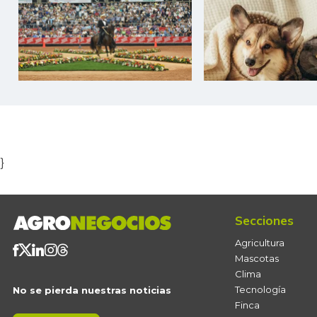
Item
1
of
5
}
Secciones
Agricultura
Mascotas
Clima
Tecnología
No se pierda nuestras noticias
Finca