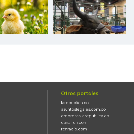
$ 7.367,00
+$ 43,00
+0,59%
$ 6.225,00
+$ 292,00
+4,92%
$ 4.000,00
-$ 47,00
-1,16%
$ 4.000,00
+$ 812,00
+25,47%
$ 24.011,00
+$ 151,00
+0,63%
$ 2.900,00
+$ 8,00
+0,28%
$ 800,00
-$ 200,00
-20,00%
Otros portales
$ 15.125,00
-
-
larepublica.co
$ 3.676,00
+$ 220,00
+6,37%
asuntoslegales.com.co
empresas.larepublica.co
$ 5.600,00
-$ 67,00
-1,18%
canalrcn.com
rcnradio.com
$ 10.521,00
+$ 625,00
+6,32%