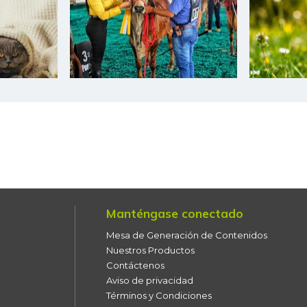
Ciruela negra chilena
Ciruela roja
Coco
Coliflor
Color (condimento)
Curuba
Curuba larga
Manténgase conectado
Durazno
Mesa de Generación de Contenidos
Espinaca
Nuestros Productos
Contáctenos
Espinazo de cerdo
Aviso de privacidad
Términos y Condiciones
Fresa