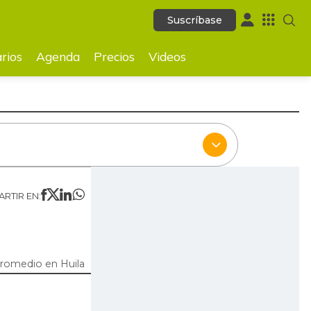
Suscríbase
Suscríbase
ecios
Videos
rios
Agenda
Precios
Videos
RTIR EN:
promedio en Huila