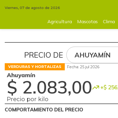
Viernes, 07 de agosto de 2026
Agricultura
Mascotas
Clima
Tecnología
Finc
Agricultura
Mascotas
Clima
PRECIO DE
AHUYAMÍN
VERDURAS Y HORTALIZAS
Fecha: 25 jul 2026
Ahuyamín
$ 2.083,00
+$ 256
Precio por kilo
COMPORTAMIENTO DEL PRECIO