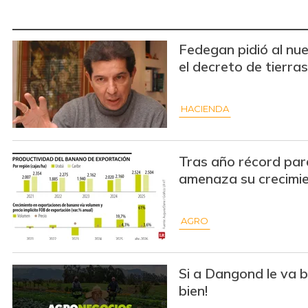
Fedegan pidió al nu
el decreto de tierras
HACIENDA
Tras año récord para
amenaza su crecimi
AGRO
Si a Dangond le va bi
bien!