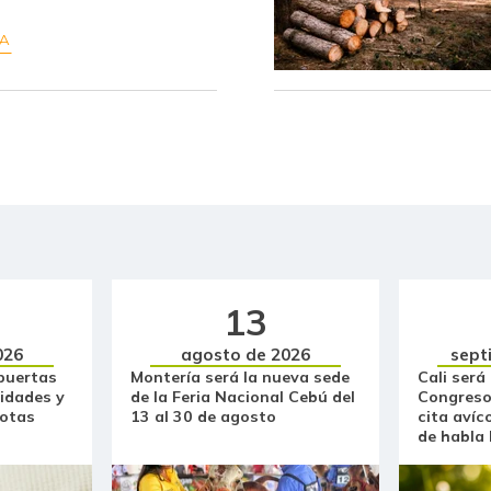
Capaz Magdalena fresco
RA
Cebolla cabezona blanca
Cebolla cabezona roja
Cebolla junca
Cebolla larga
Chocolate dulce
Chócolo mazorca
13
026
agosto de 2026
sept
Cilantro
puertas
Montería será la nueva sede
Cali será
idades y
de la Feria Nacional Cebú del
Congreso
Ciruela importada
otas
13 al 30 de agosto
cita avíc
de habla
Ciruela negra