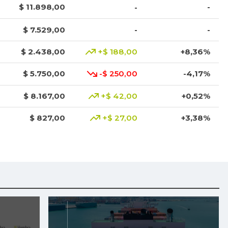
$ 11.898,00
-
-
$ 7.529,00
-
-
$ 2.438,00
+$ 188,00
+8,36%
$ 5.750,00
-$ 250,00
-4,17%
$ 8.167,00
+$ 42,00
+0,52%
$ 827,00
+$ 27,00
+3,38%
$ 5.683,00
+$ 8,00
+0,14%
$ 6.533,00
+$ 333,00
+5,37%
$ 1.950,00
+$ 150,00
+8,33%
$ 5.507,00
+$ 160,00
+2,99%
$ 1.076,75
-$ 60,25
-5,30%