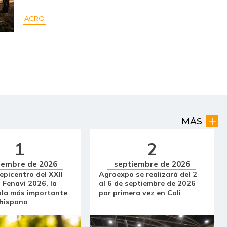
$ 11.000,00
-
-
AGRO
$ 2.563,00
-$ 204,00
-7,37%
$ 3.000,00
-$ 56,00
-1,83%
$ 2.264,00
-$ 722,00
-24,18%
$ 2.400,00
+$ 849,00
+54,74%
$ 32.083,00
-
-
MÁS
$ 1.477,00
-$ 83,00
-5,32%
1
2
iembre de 2026
septiembre de 2026
$ 10.944,00
+$ 3.277,00
+42,74%
 epicentro del XXII
Agroexpo se realizará del 2
 Fenavi 2026, la
al 6 de septiembre de 2026
$ 14.000,00
-
-
ola más importante
por primera vez en Cali
 hispana
$ 7.382,00
+$ 28,00
+0,38%