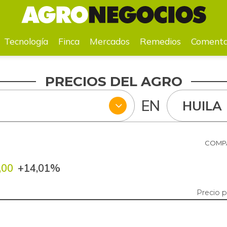
a
Mercados
Remedios
Comentarios
Agenda
Pr
Tecnología
Finca
Mercados
Remedios
Comenta
PRECIOS DEL AGRO
EN
HUILA
COMPA
,00
+14,01%
Precio 