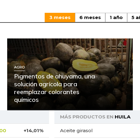
3 meses
6 meses
1 año
5 a
AGRO
Pigmentos de ahuyama, una
solución agrícola para
reemplazar colorantes
químicos
MÁS PRODUCTOS EN
HUILA
,00
+14,01%
Aceite girasol