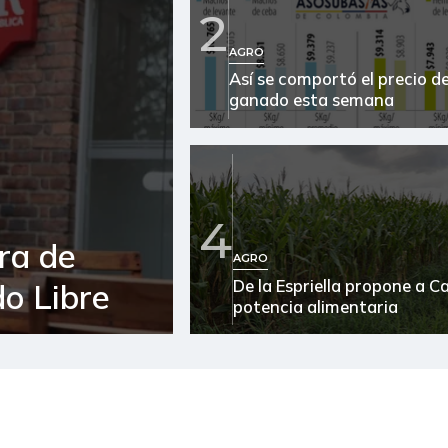
2
Arroz blanco
AGRO
Así se comportó el precio de
Arroz blanco en bulto
ganado esta semana
Arroz de primera
Arroz paddy verde
Arveja verde
4
ra de
AGRO
Atún en lata
De la Espriella propone a 
o Libre
Avena en hojuelas
potencia alimentaria
Avena molida
Azúcar morena
Azúcar refinada