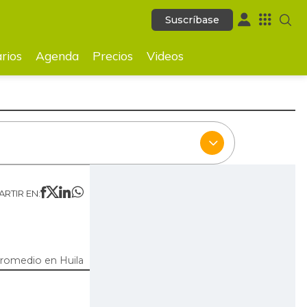
Suscríbase
Suscríbase
ecios
Videos
rios
Agenda
Precios
Videos
RTIR EN:
promedio en Huila