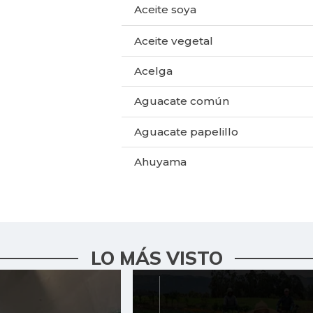
Aceite soya
Aceite vegetal
Acelga
Aguacate común
Aguacate papelillo
Ahuyama
Ahuyamín
Ajo
Alas de pollo sin costillar
LO MÁS VISTO
Apio
Arracacha amarilla