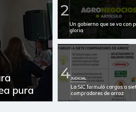
2
Arroz
Un gobierno que se va con p
Arroz blanco
gloria
Arroz blanco en bulto
Arroz de primera
Arroz paddy verde
4
ara
Arveja verde
JUDICIAL
La SIC formuló cargos a sie
sea pura
Atún en lata
compradores de arroz
Avena en hojuelas
Avena molida
Azúcar morena