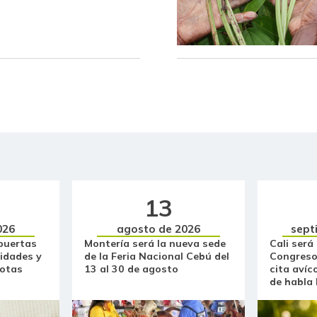
Café molido
Capaz Magdalena fresco
Cebolla cabezona blanca
Cebolla cabezona roja
Cebolla junca
Cebolla larga
Chocolate dulce
13
026
agosto de 2026
sept
Chócolo mazorca
puertas
Montería será la nueva sede
Cali será
idades y
de la Feria Nacional Cebú del
Congreso
Cilantro
otas
13 al 30 de agosto
cita avíc
de habla
Ciruela importada