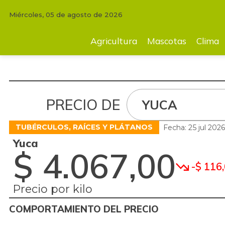
Miércoles, 05 de agosto de 2026
Agricultura
Mascotas
Clima
Tecnología
Finc
Agricultura
Mascotas
Clima
PRECIO DE
YUCA
TUBÉRCULOS, RAÍCES Y PLÁTANOS
Fecha: 25 jul 202
Yuca
$ 4.067,00
-$ 116
Precio por kilo
COMPORTAMIENTO DEL PRECIO