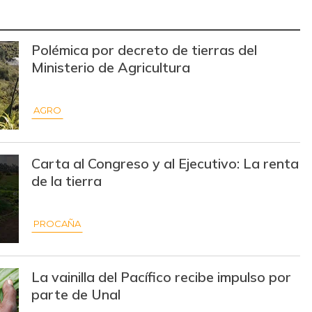
$ 3.220,00
-
-
Polémica por decreto de tierras del
$ 2.775,00
+$ 25,00
+0,91%
Ministerio de Agricultura
$ 35.000,00
+$ 333,00
+0,96%
AGRO
$ 1.750,00
+$ 133,00
+8,23%
$ 38.000,00
-$ 2.000,00
-5,00%
Carta al Congreso y al Ejecutivo: La renta
$ 101,00
-$ 10,00
-9,01%
de la tierra
$ 30.333,00
-$ 334,00
-1,09%
PROCAÑA
$ 7.350,00
-$ 900,00
-10,91%
$ 11.000,00
+$ 333,00
+3,12%
La vainilla del Pacífico recibe impulso por
parte de Unal
$ 155.882,00
-
-