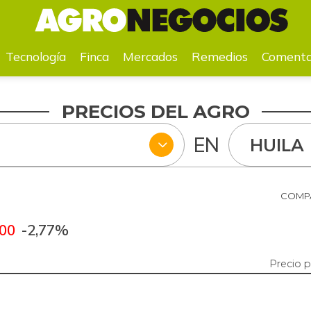
a
Mercados
Remedios
Comentarios
Agenda
Pr
Tecnología
Finca
Mercados
Remedios
Comenta
PRECIOS DEL AGRO
EN
HUILA
6
COMPA
,00
-2,77%
Precio 