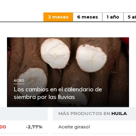
3 meses
6 meses
1 año
5 a
AGRO
Los cambios en el calendario de
siembra por las lluvias
MÁS PRODUCTOS EN
HUILA
,00
-2,77%
Aceite girasol