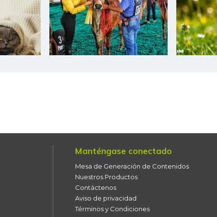
Ciruela negra
Ciruela negra chilena
Ciruela roja
Coco
Coliflor
Color (condimento)
Curuba
Curuba larga
Manténgase conectado
Mesa de Generación de Contenidos
Durazno
Nuestros Productos
Contáctenos
Espinaca
Aviso de privacidad
Términos y Condiciones
Espinazo de cerdo