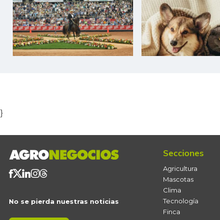
Item
1
of
5
}
Secciones
Agricultura
Mascotas
Clima
Tecnología
No se pierda nuestras noticias
Finca