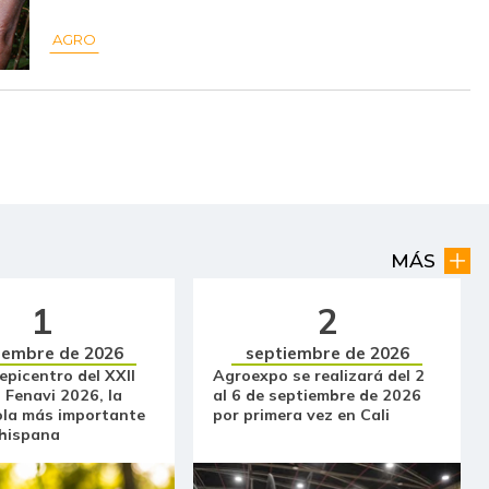
$ 59.583,00
-
-
AGRO
$ 11.000,00
-
-
$ 2.563,00
-$ 204,00
-7,37%
$ 3.000,00
-$ 56,00
-1,83%
$ 2.264,00
-$ 722,00
-24,18%
$ 2.400,00
+$ 849,00
+54,74%
MÁS
$ 32.083,00
-
-
1
2
iembre de 2026
septiembre de 2026
$ 1.477,00
-$ 83,00
-5,32%
 epicentro del XXII
Agroexpo se realizará del 2
 Fenavi 2026, la
al 6 de septiembre de 2026
$ 10.944,00
+$ 3.277,00
+42,74%
ola más importante
por primera vez en Cali
 hispana
$ 14.000,00
-
-