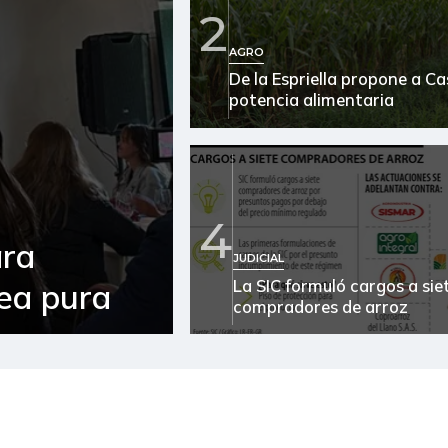
2
Arroz
AGRO
De la Espriella propone a C
Arroz blanco
potencia alimentaria
Arroz blanco en bulto
Arroz de primera
Arroz paddy verde
4
ara
Arveja verde
JUDICIAL
La SIC formuló cargos a sie
sea pura
Atún en lata
compradores de arroz
Avena en hojuelas
Avena molida
Azúcar morena