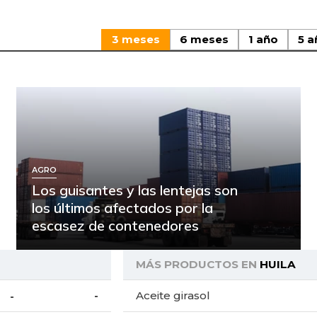
3 meses
6 meses
1 año
5 a
AGRO
Los guisantes y las lentejas son
los últimos afectados por la
escasez de contenedores
MÁS PRODUCTOS EN
HUILA
-
Aceite girasol
-