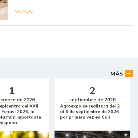
$ 59.583,00
-
-
GANADO
$ 11.000,00
-
-
$ 2.563,00
-$ 204,00
-7,37%
$ 3.000,00
-$ 56,00
-1,83%
$ 2.264,00
-$ 722,00
-24,18%
$ 2.400,00
+$ 849,00
+54,74%
MÁS
$ 32.083,00
-
-
1
2
iembre de 2026
septiembre de 2026
$ 1.477,00
-$ 83,00
-5,32%
 epicentro del XXII
Agroexpo se realizará del 2
 Fenavi 2026, la
al 6 de septiembre de 2026
$ 10.944,00
+$ 3.277,00
+42,74%
ola más importante
por primera vez en Cali
 hispana
$ 14.000,00
-
-