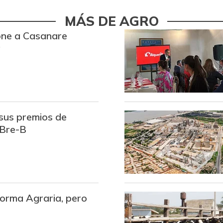
Azúcar refinada
MÁS DE AGRO
pone a Casanare
Badea
a
Bagre rayado entero fresco
Banano criollo
Bocachico criollo fresco
sus premios de
Bocadillo veleño
 Bre-B
Bola de pierna de res
Brócoli
Cachama fresca
orma Agraria, pero
Café instantáneo