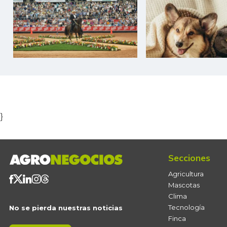
Item
1
of
5
}
Secciones
Agricultura
Mascotas
Clima
Tecnología
No se pierda nuestras noticias
Finca