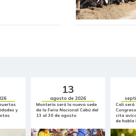
Café molido
Capaz Magdalena fresco
Cebolla cabezona blanca
Cebolla cabezona roja
Cebolla junca
Cebolla larga
Chocolate dulce
13
026
agosto de 2026
sept
Chócolo mazorca
puertas
Montería será la nueva sede
Cali será
idades y
de la Feria Nacional Cebú del
Congreso
Cilantro
otas
13 al 30 de agosto
cita avíc
de habla
Ciruela importada