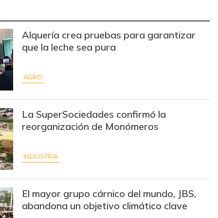
$ 3.220,00
-
-
Alquería crea pruebas para garantizar
$ 2.775,00
+$ 25,00
+0,91%
que la leche sea pura
$ 35.000,00
+$ 333,00
+0,96%
AGRO
$ 1.750,00
+$ 133,00
+8,23%
$ 38.000,00
-$ 2.000,00
-5,00%
La SuperSociedades confirmó la
$ 101,00
-$ 10,00
-9,01%
reorganización de Monómeros
$ 30.333,00
-$ 334,00
-1,09%
INDUSTRIA
$ 7.350,00
-$ 900,00
-10,91%
$ 11.000,00
+$ 333,00
+3,12%
El mayor grupo cárnico del mundo, JBS,
abandona un objetivo climático clave
$ 155.882,00
-
-