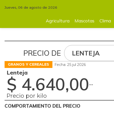
Jueves, 06 de agosto de 2026
Agricultura
Mascotas
Clima
Tecnología
Finc
Agricultura
Mascotas
Clima
PRECIO DE
LENTEJA
GRANOS Y CEREALES
Fecha: 25 jul 2026
Lenteja
$ 4.640,00
-
-
Precio por kilo
COMPORTAMIENTO DEL PRECIO