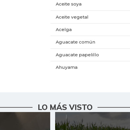
Aceite soya
Aceite vegetal
Acelga
Aguacate común
Aguacate papelillo
Ahuyama
Ahuyamín
Ajo
Alas de pollo sin costillar
LO MÁS VISTO
Apio
Arracacha amarilla