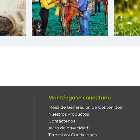
Ciruela negra
Ciruela negra chilena
Ciruela roja
Coco
Coliflor
Color (condimento)
Curuba
Curuba larga
Manténgase conectado
Mesa de Generación de Contenidos
Durazno
Nuestros Productos
Contáctenos
Espinaca
Aviso de privacidad
Términos y Condiciones
Espinazo de cerdo