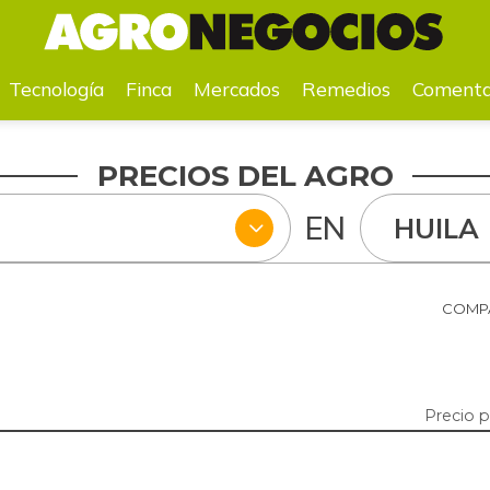
a
Mercados
Remedios
Comentarios
Agenda
Pr
Tecnología
Finca
Mercados
Remedios
Comenta
PRECIOS DEL AGRO
EN
HUILA
COMPA
Precio 