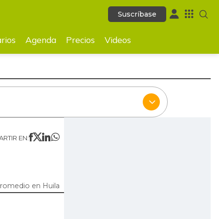
Suscríbase
Suscríbase
ecios
Videos
rios
Agenda
Precios
Videos
RTIR EN:
promedio en Huila