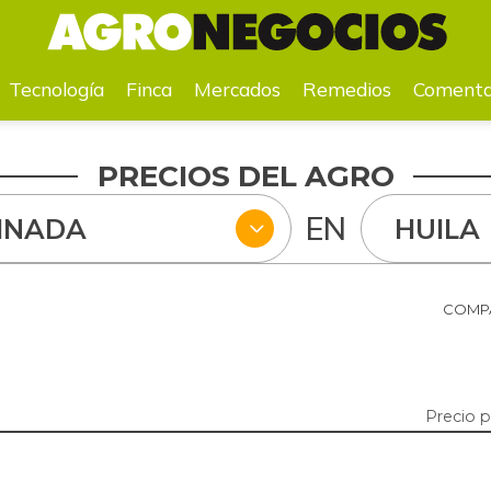
a
Mercados
Remedios
Comentarios
Agenda
Pr
Tecnología
Finca
Mercados
Remedios
Comenta
PRECIOS DEL AGRO
EN
INADA
HUILA
COMPA
Precio 