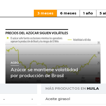
3 meses
6 meses
1 año
5 a
AGRO
Azúcar se mantiene volatilidad
por producción de Brasil
MÁS PRODUCTOS EN
HUILA
-
Aceite girasol
-