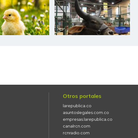
$ 7.367,00
+$ 43,00
+0,59%
$ 6.225,00
+$ 292,00
+4,92%
$ 4.000,00
-$ 47,00
-1,16%
$ 4.000,00
+$ 812,00
+25,47%
$ 24.011,00
+$ 151,00
+0,63%
$ 2.900,00
+$ 8,00
+0,28%
$ 800,00
-$ 200,00
-20,00%
$ 15.125,00
-
-
Otros portales
larepublica.co
$ 3.676,00
+$ 220,00
+6,37%
asuntoslegales.com.co
empresas.larepublica.co
$ 5.600,00
-$ 67,00
-1,18%
canalrcn.com
rcnradio.com
$ 10.521,00
+$ 625,00
+6,32%