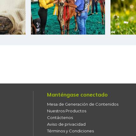
Ciruela negra chilena
Ciruela roja
Coco
Coliflor
Color (condimento)
Curuba
Curuba larga
Durazno
Manténgase conectado
Mesa de Generación de Contenidos
Espinaca
Nuestros Productos
Contáctenos
Espinazo de cerdo
Aviso de privacidad
Términos y Condiciones
Fresa