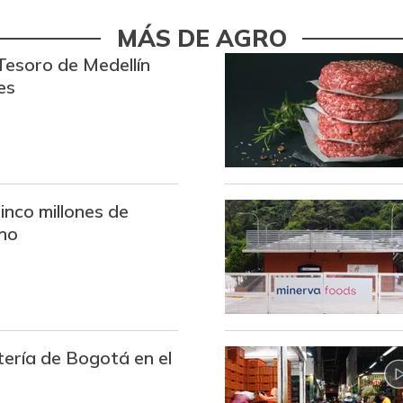
Badea
MÁS DE AGRO
Tesoro de Medellín
Bagre rayado entero fresco
es
Banano criollo
Bocachico criollo fresco
Bocadillo veleño
inco millones de
Bola de pierna de res
no
Brócoli
Cachama fresca
Café instantáneo
tería de Bogotá en el
Café molido