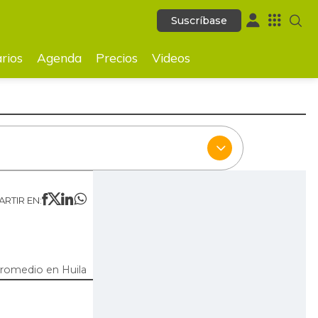
Suscríbase
Suscríbase
ecios
Videos
rios
Agenda
Precios
Videos
RTIR EN:
promedio en Huila