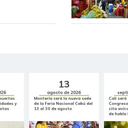
Capaz Magdalena fresco
Cebolla cabezona blanca
Cebolla cabezona roja
Cebolla junca
Cebolla larga
Chocolate dulce
Chócolo mazorca
13
Cilantro
026
agosto de 2026
sept
puertas
Montería será la nueva sede
Cali será
idades y
de la Feria Nacional Cebú del
Congreso
Ciruela importada
otas
13 al 30 de agosto
cita avíc
de habla
Ciruela negra