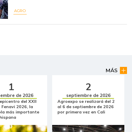
$ 11.000,00
-
-
AGRO
$ 2.563,00
-$ 204,00
-7,37%
$ 3.000,00
-$ 56,00
-1,83%
$ 2.264,00
-$ 722,00
-24,18%
$ 2.400,00
+$ 849,00
+54,74%
$ 32.083,00
-
-
MÁS
$ 1.477,00
-$ 83,00
-5,32%
1
2
$ 10.944,00
+$ 3.277,00
+42,74%
iembre de 2026
septiembre de 2026
 epicentro del XXII
Agroexpo se realizará del 2
 Fenavi 2026, la
al 6 de septiembre de 2026
$ 14.000,00
-
-
ola más importante
por primera vez en Cali
 hispana
$ 7.382,00
+$ 28,00
+0,38%