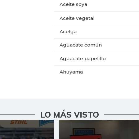
Aceite soya
Aceite vegetal
Acelga
Aguacate común
Aguacate papelillo
Ahuyama
Ahuyamín
Ajo
Alas de pollo sin costillar
LO MÁS VISTO
Apio
Arracacha amarilla