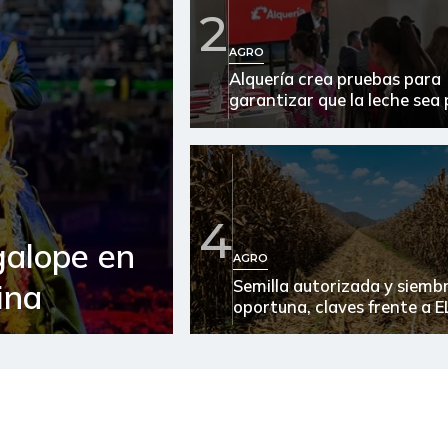
2
Arroz
AGRO
Alquería crea pruebas para
Arroz blanco
garantizar que la leche sea
Arroz blanco en bulto
Arroz de primera
Arroz paddy verde
4
galope en
Arveja verde
AGRO
Semilla autorizada y siemb
ina
Atún en lata
oportuna, claves frente a E
Avena en hojuelas
Avena molida
Azúcar morena