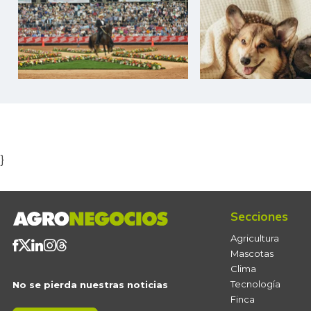
Item
1
of
5
}
Secciones
Agricultura
Mascotas
Clima
Tecnología
No se pierda nuestras noticias
Finca