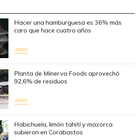
$ 2.775,00
+$ 25,00
+0,91%
Hacer una hamburguesa es 36% más
$ 35.000,00
+$ 333,00
+0,96%
caro que hace cuatro años
$ 1.750,00
+$ 133,00
+8,23%
AGRO
$ 38.000,00
-$ 2.000,00
-5,00%
$ 101,00
-$ 10,00
-9,01%
Planta de Minerva Foods aprovechó
$ 30.333,00
-$ 334,00
-1,09%
92,6% de residuos
$ 7.350,00
-$ 900,00
-10,91%
AGRO
$ 11.000,00
+$ 333,00
+3,12%
$ 155.882,00
-
-
Habichuela, limón tahití y mazorca
subieron en Corabastos
$ 59.583,00
-
-