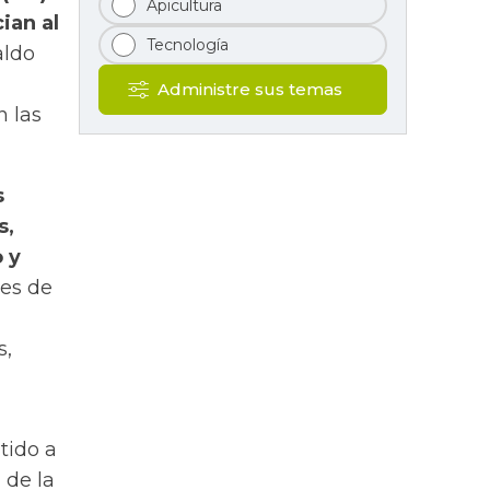
Apicultura
ian al
Tecnología
aldo
Administre sus temas
n las
s
s,
 y
tes de
s,
tido a
 de la