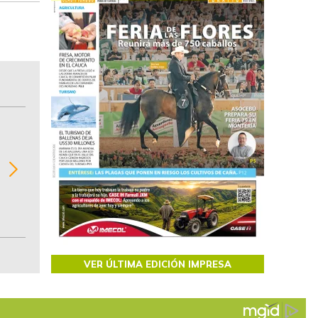
BITÁCORA EMPRESARIAL 10.000 LR
Recopilación clasificada por sectores económi
02
regiones del comportamiento general y detall
de las 10.000 primeras empresas en ventas e
Colombia.
VER ÚLTIMA EDICIÓN IMPRESA