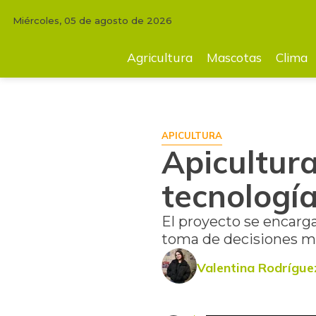
Miércoles, 05 de agosto de 2026
INICIO
TECNOLOGÍA
Apicultura sostenible con el desarrollo de tecnol
Agricultura
Mascotas
Clima
APICULTURA
Apicultura
tecnología
El proyecto se encarga
toma de decisiones m
Valentina Rodrígue