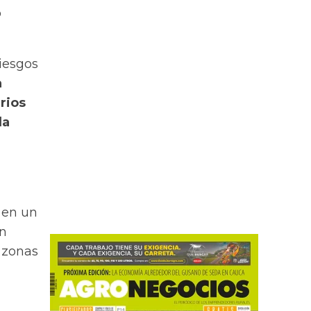
o
riesgos
a
rios
la
 en un
un
 zonas