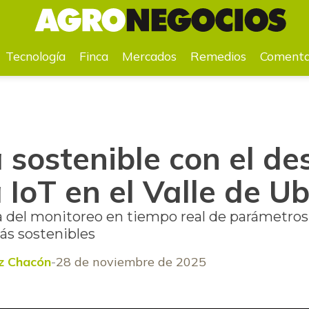
ogía IoT en el Valle de Ubaté
Tecnología
Finca
Mercados
Remedios
Comenta
 sostenible con el de
 IoT en el Valle de U
 del monitoreo en tiempo real de parámetros cl
ás sostenibles
z Chacón
28 de noviembre de 2025