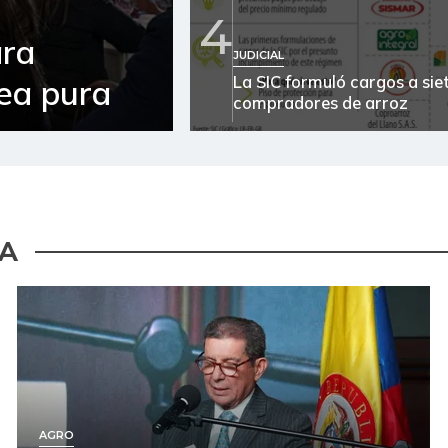
4
ara
JUDICIAL
La SIC formuló cargos a sie
sea pura
compradores de arroz
ÍA
AGRO