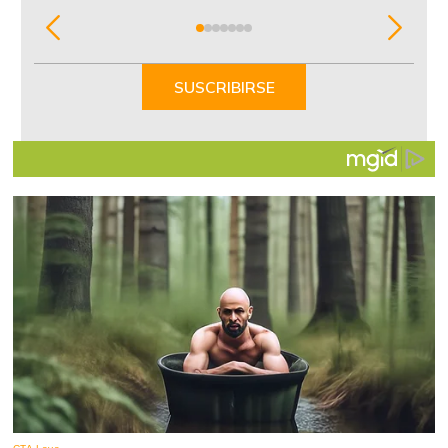
Item
1
of
SUSCRIBIRSE
7