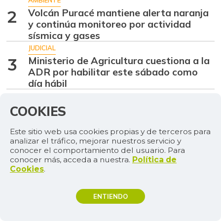
Volcán Puracé mantiene alerta naranja
2
y continúa monitoreo por actividad
sísmica y gases
JUDICIAL
Ministerio de Agricultura cuestiona a la
3
ADR por habilitar este sábado como
día hábil
AGRO
Diamante Caótico y Tormenta Perfecta
COOKIES
4
brillaron en campeonatos de trocha
colombiana
Este sitio web usa cookies propias y de terceros para
analizar el tráfico, mejorar nuestros servicio y
AGRO
conocer el comportamiento del usuario. Para
Los principales ganadores en paso fino
5
conocer más, acceda a nuestra.
Política de
de la Expointernacional Equina en
Cookies
.
Rionegro
MÁS CONTENIDO DE
MÁS
ENTIENDO
AGRICULTURA
TEMAS DE INTERÉS