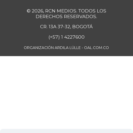
© 2026, RCN MEDIOS. TODOS LOS
DERECHOS RESERVADOS.
CR. 13A 37-32, BOGOTÁ
(+57) 1 4227600
ORGANIZACIÓN ARDILA LÜLLE - OAL.COM.CO