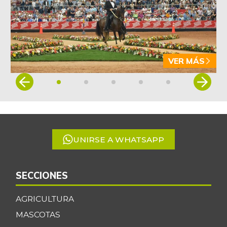
VER MÁS
Item
1
of
5
UNIRSE A WHATSAPP
SECCIONES
AGRICULTURA
MASCOTAS