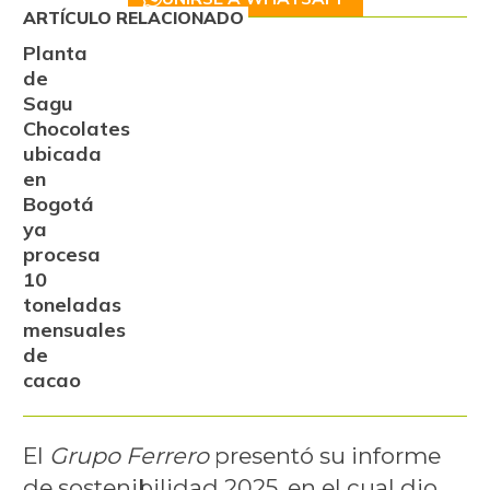
ARTÍCULO RELACIONADO
Planta
de
Sagu
Chocolates
ubicada
en
Bogotá
ya
procesa
10
toneladas
mensuales
de
cacao
El
Grupo Ferrero
presentó su informe
de sostenibilidad 2025, en el cual dio