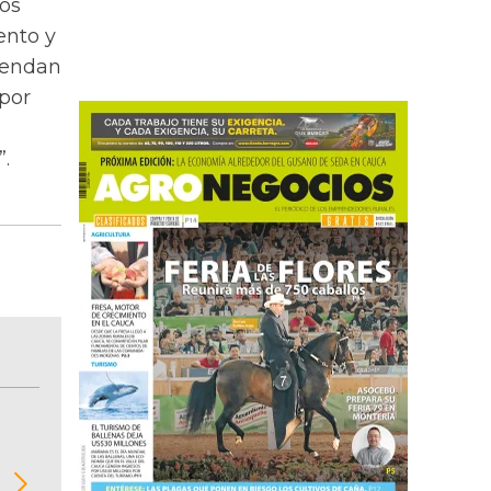
mos
ento y
iendan
 por
.
BITÁCORA EMPRESARIAL 10.000 LR
Recopilación clasificada por sectores económi
02
regiones del comportamiento general y detall