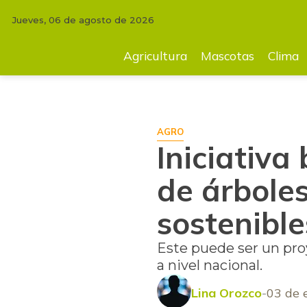
Jueves, 06 de agosto de 2026
INICIO
AGRICULTURA
Iniciativa busca que se cambien la tala de árb
Agricultura
Mascotas
Clima
AGRO
Iniciativa
de árboles
sostenibl
Este puede ser un pro
a nivel nacional.
Lina Orozco
03 de 