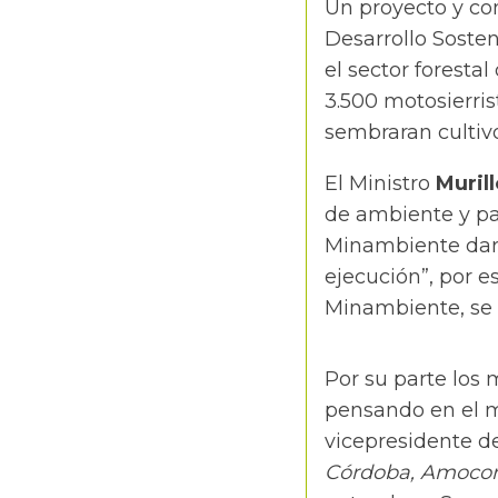
Un proyecto y co
Desarrollo Sosten
el sector forest
3.500 motosierris
sembraran cultivo
El Ministro
Murill
de ambiente y paz
Minambiente dare
ejecución”, por e
Minambiente, se 
Por su parte los 
pensando en el m
vicepresidente de
Córdoba, Amocor