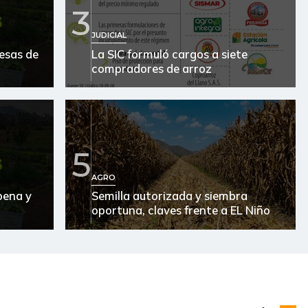
3
JUDICIAL
esas de
La SIC formuló cargos a siete
compradores de arroz
5
AGRO
pena y
Semilla autorizada y siembra
oportuna, claves frente a EL Niño