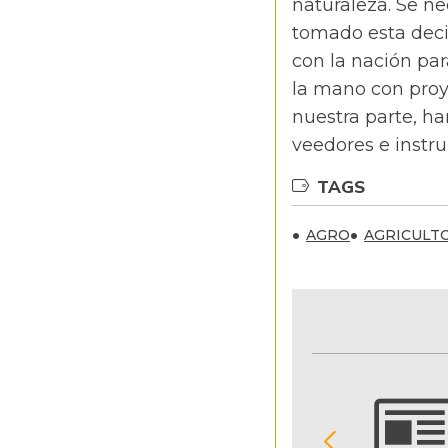
naturaleza. Se ne
tomado esta dec
con la nación pa
la mano con proye
nuestra parte, h
veedores e instru
TAGS
AGRO
AGRICULT
NOTIFICACIONES Y ALERTAS
Reciba en su correo electrónico las noticias
seleccionadas por nuestro equipo editorial