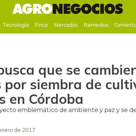
oles por siembra de cultivos sostenibles en Córdoba
Tecnología
Finca
Mercados
Remedios
Comenta
 busca que se cambien
 por siembra de culti
es en Córdoba
yecto emblemático de ambiente y paz y se deb
enero de 2017