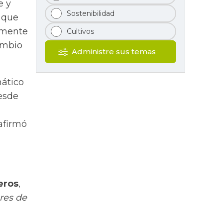
e y
Sostenibilidad
r que
amente
Cultivos
ambio
Administre sus temas
ático
Desde
afirmó
eros
,
res de