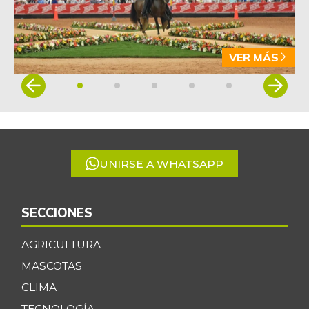
VER MÁS
Item
1
of
5
UNIRSE A WHATSAPP
SECCIONES
AGRICULTURA
MASCOTAS
CLIMA
TECNOLOGÍA