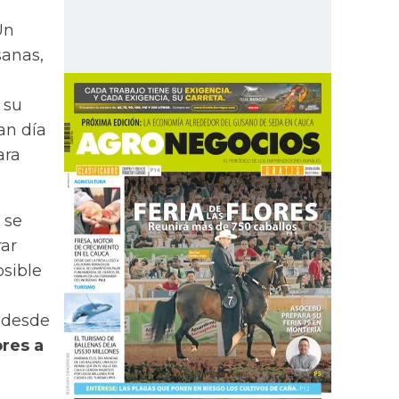
Un
sanas,
 su
an día
ara
 se
rar
osible
, desde
res a