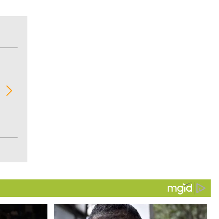
BITÁCORA EMPRESARIAL 10.000 LR
Recopilación clasificada por sectores económi
02
regiones del comportamiento general y detall
de las 10.000 primeras empresas en ventas e
Colombia.