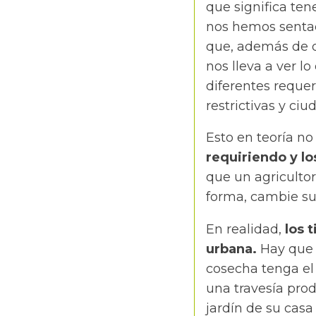
que significa te
nos hemos sentado
que, además de qu
nos lleva a ver lo
diferentes reque
restrictivas y c
Esto en teoría no
requiriendo y l
que un agriculto
forma, cambie su
En realidad,
los 
urbana.
Hay que v
cosecha tenga el 
una travesía prod
jardín de su casa