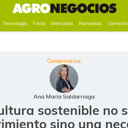
stenible no solo es requerimiento sino una necesidad
Tecnología
Finca
Mercados
Remedios
Comenta
Comentarios
Ana María Saldarriaga
ultura sostenible no s
imiento sino una ne