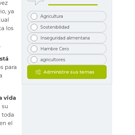
vez
io, ya
Agricultura
tual
Sostenibilidad
ta los
Inseguridad alimentaria
.
Hambre Cero
stá
agricultores
s para
Administre sus temas
a
a vida
 su
s toda
en el