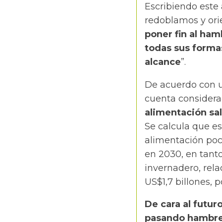
Escribiendo este 
redoblamos y ori
poner fin al ham
todas sus forma
alcance
”.
De acuerdo con u
cuenta considerac
alimentación sa
Se calcula que es
alimentación poc
en 2030, en tanto
invernadero, rel
US$1,7 billones, 
De cara al futur
pasando hambre 