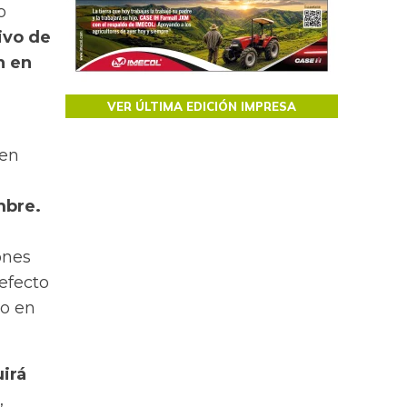
o
ivo de
n en
VER ÚLTIMA EDICIÓN IMPRESA
 en
mbre.
ones
efecto
do en
uirá
,