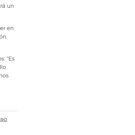
irá un
er en
ón.
s: “Es
llo
rnos
ERO