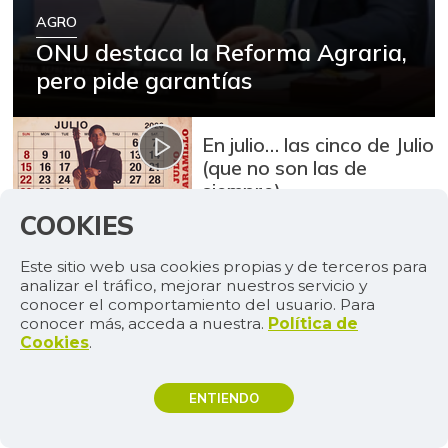
AGRO
ONU destaca la Reforma Agraria,
pero pide garantías
En julio… las cinco de Julio
(que no son las de
siempre)
CULTURA
COOKIES
El futuro económico de
Colombia también se
Este sitio web usa cookies propias y de terceros para
analizar el tráfico, mejorar nuestros servicio y
cultiva en el campo
conocer el comportamiento del usuario. Para
AUGURA
conocer más, acceda a nuestra.
Política de
Cookies
.
Casi 100% del hato
bovino fue vacunado
contra la aftosa
ENTIENDO
AGRO
TEMAS DE INTERÉS