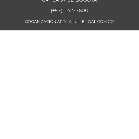
(+57) 1 4227600
ORGANIZACIÓN ARDILA LÜLLE - OAL.COM.CO