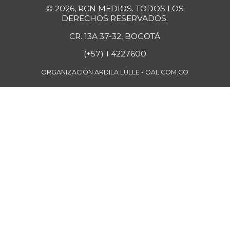
© 2026, RCN MEDIOS. TODOS LOS
DERECHOS RESERVADOS.
CR. 13A 37-32, BOGOTÁ
(+57) 1 4227600
ORGANIZACIÓN ARDILA LÜLLE - OAL.COM.CO