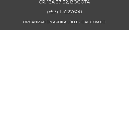
CR. 13A 37-32, BOGOTÁ
(+57) 1 4227600
ORGANIZACIÓN ARDILA LÜLLE - OAL.COM.CO