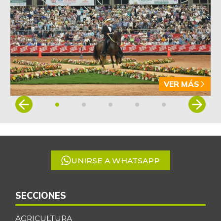
VER MÁS
Item
1
of
5
UNIRSE A WHATSAPP
SECCIONES
AGRICULTURA