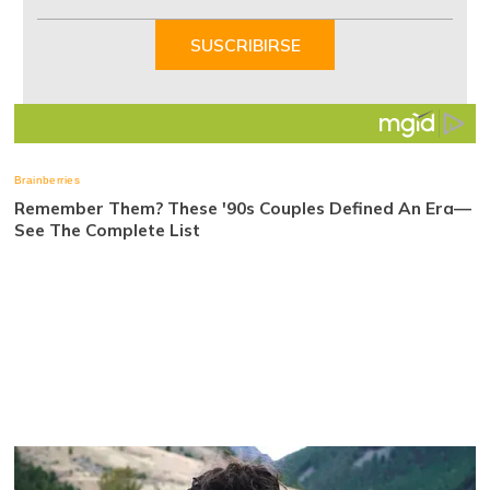
1
of
SUSCRIBIRSE
7