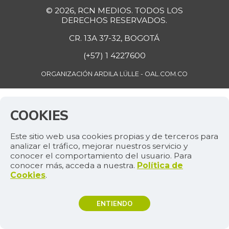
© 2026, RCN MEDIOS. TODOS LOS
DERECHOS RESERVADOS.
CR. 13A 37-32, BOGOTÁ
(+57) 1 4227600
ORGANIZACIÓN ARDILA LÜLLE - OAL.COM.CO
COOKIES
Este sitio web usa cookies propias y de terceros para
analizar el tráfico, mejorar nuestros servicio y
conocer el comportamiento del usuario. Para
conocer más, acceda a nuestra.
Política de
Cookies
.
ENTIENDO
TEMAS DE INTERÉS