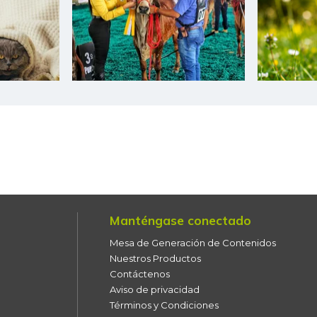
Banano Bocadillo
Banano Urabá
Banano criollo
Berenjena
Blanquillo entero fresco
Bocachico criollo fresco
Bocachico importado
Manténgase conectado
Mesa de Generación de Contenidos
Bocadillo veleño
Nuestros Productos
Bola de brazo de res
Contáctenos
Aviso de privacidad
Bola de pierna de res
Términos y Condiciones