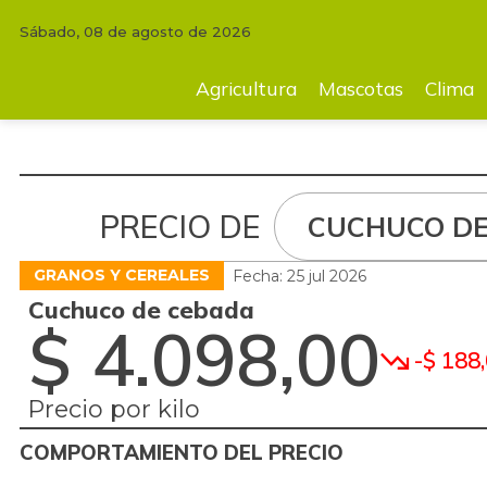
Sábado, 08 de agosto de 2026
Agricultura
Mascotas
Clima
Tecnología
Finc
Agricultura
Mascotas
Clima
PRECIO DE
CUCHUCO DE
GRANOS Y CEREALES
Fecha: 25 jul 2026
Cuchuco de cebada
$ 4.098,00
-$ 188
Precio por kilo
COMPORTAMIENTO DEL PRECIO