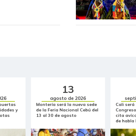
Atún en lata
Avena en hojuelas
Avena molida
Azúcar
Azúcar morena
Azúcar refinada
13
Badea
026
agosto de 2026
sept
Bagre rayado en postas
congelado
puertas
Montería será la nueva sede
Cali será
idades y
de la Feria Nacional Cebú del
Congreso
otas
13 al 30 de agosto
cita avíc
Bagre rayado entero
de habla
congelado
Bagre rayado entero fresco