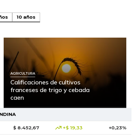
ños
10 años
AGRICULTURA
Calificaciones de cultivos
franceses de trigo y cebada
caen
ANDINA
$ 8.452,67
+$ 19,33
+0,23%