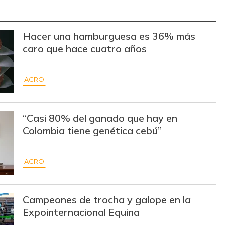
$ 3.686,33
+$ 54,60
+1,50%
$ 3.251,67
-$ 45,00
-1,37%
Hacer una hamburguesa es 36% más
caro que hace cuatro años
$ 3.610,00
+$ 12,00
+0,33%
$ 1.572,00
+$ 498,12
+46,39%
AGRO
$ 2.415,00
+$ 20,00
+0,84%
“Casi 80% del ganado que hay en
$ 3.685,86
-$ 76,86
-2,04%
Colombia tiene genética cebú”
$ 14.666,00
+$ 638,67
+4,55%
AGRO
$ 5.783,96
-$ 250,88
-4,16%
$ 5.174,50
-$ 240,00
-4,43%
Campeones de trocha y galope en la
Expointernacional Equina
$ 3.974,29
-$ 20,43
-0,51%