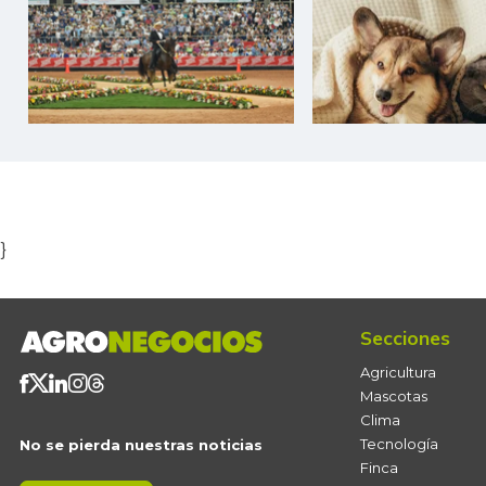
Item
1
of
5
}
Secciones
Agricultura
Mascotas
Clima
Tecnología
No se pierda nuestras noticias
Finca