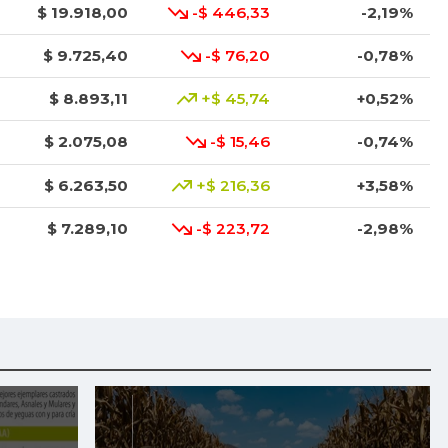
$ 19.918,00
-$ 446,33
-2,19%
$ 9.725,40
-$ 76,20
-0,78%
$ 8.893,11
+$ 45,74
+0,52%
$ 2.075,08
-$ 15,46
-0,74%
$ 6.263,50
+$ 216,36
+3,58%
$ 7.289,10
-$ 223,72
-2,98%
$ 7.925,44
-$ 179,75
-2,22%
$ 1.471,33
+$ 20,93
+1,44%
$ 1.676,25
+$ 106,25
+6,77%
$ 6.242,91
-$ 222,91
-3,45%
$ 3.000,00
+$ 412,00
+15,92%