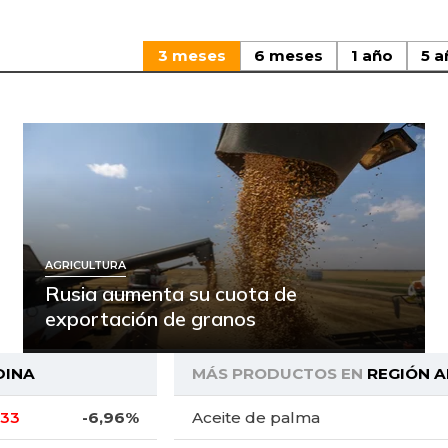
3 meses
6 meses
1 año
5 a
AGRICULTURA
Rusia aumenta su cuota de
exportación de granos
DINA
MÁS PRODUCTOS EN
REGIÓN 
,33
-6,96%
Aceite de palma