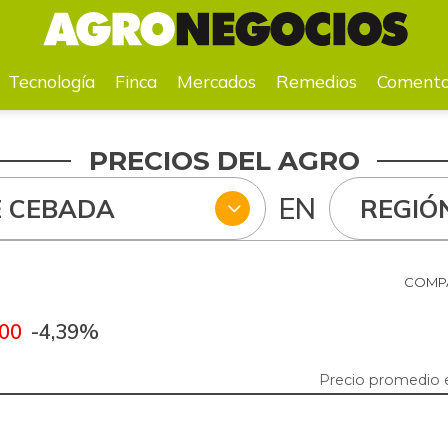
a
Mercados
Remedios
Comentarios
Agenda
Pr
Tecnología
Finca
Mercados
Remedios
Comenta
PRECIOS DEL AGRO
EN
 CEBADA
REGIÓ
COMPA
,00
-4,39%
Precio promedio 