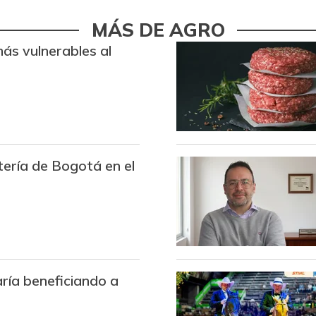
Arroz de primera
MÁS DE AGRO
Arroz de segunda
más vulnerables al
Arroz excelso
Arroz paddy verde
Arroz sopa cristal
tería de Bogotá en el
Arveja amarilla seca
importada
Arveja enlatada
Arveja verde
Arveja verde en vaina
aría beneficiando a
Arveja verde seca