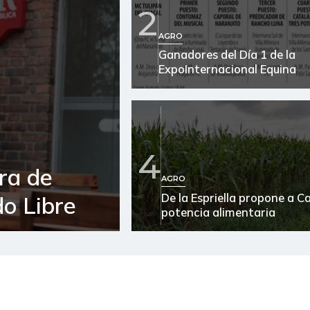
2
Ají topito dulce
AGRO
Ganadores del Día 1 de la
Alas de pollo sin costillar
ExpoInternacional Equina
Almejas con concha
Almejas sin concha
Apio
4
ra de
Arracacha amarilla
AGRO
De la Espriella propone a 
o Libre
Arracacha blanca
potencia alimentaria
Arroz
Arroz blanco
Arroz blanco en bulto