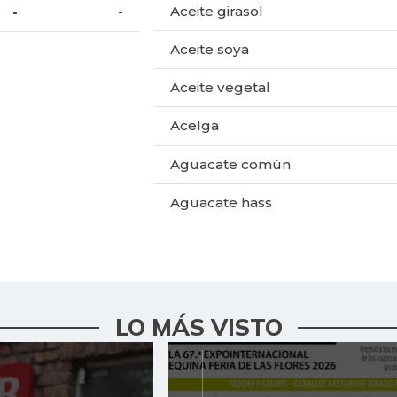
Aceite girasol
-
-
Aceite soya
Aceite vegetal
Acelga
Aguacate común
Aguacate hass
Aguacate papelillo
Ahuyama
Ahuyamín
LO MÁS VISTO
Ajo
Ají dulce