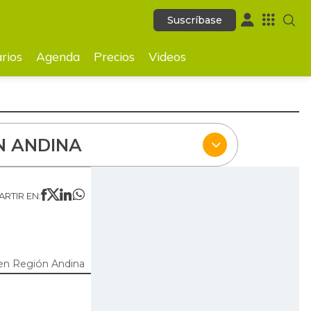
Suscríbase
Suscríbase
ecios
Videos
rios
Agenda
Precios
Videos
N ANDINA
RTIR EN:
en Región Andina