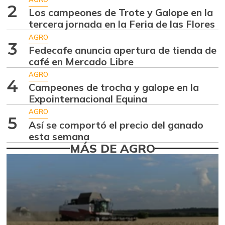
Aguacate
2
$ 7.925,44
Los campeones de Trote y Galope en la
papelillo
-2,22%
tercera jornada en la Feria de las Flores
07/25/2026
AGRO
3
Ahuyama
Fedecafe anuncia apertura de tienda de
$ 1.471,33
café en Mercado Libre
+1,44%
07/25/2026
AGRO
Ahuyamín
4
$ 1.676,25
Campeones de trocha y galope en la
+6,77%
07/25/2026
Expointernacional Equina
AGRO
Ajo
$ 6.242,91
5
Así se comportó el precio del ganado
-3,45%
07/25/2026
esta semana
MÁS DE AGRO
Ají dulce
$ 3.000,00
+15,92%
01/17/2015
Ají topito dulce
$ 3.556,00
+4,90%
07/25/2026
Alas de pollo sin
$ 9.539,73