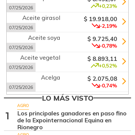
+0,23%
07/25/2026
Aceite girasol
$ 19.918,00
-2,19%
07/25/2026
Aceite soya
$ 9.725,40
-0,78%
07/25/2026
Aceite vegetal
$ 8.893,11
+0,52%
07/25/2026
Acelga
$ 2.075,08
-0,74%
07/25/2026
Aguacate común
LO MÁS VISTO
$ 6.263,50
+3,58%
AGRO
07/25/2026
Los principales ganadores en paso fino
1
Aguacate hass
$ 7.289,10
de la Expointernacional Equina en
-2,98%
Rionegro
07/25/2026
AGRO