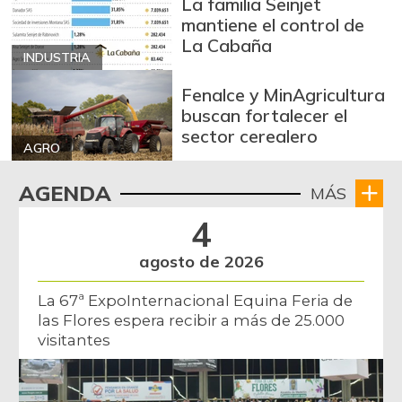
La familia Seinjet
+46,39%
12/09/2023
mantiene el control de
La Cabaña
Arroz sopa cristal
$ 2.415,00
INDUSTRIA
+0,84%
07/25/2026
Fenalce y MinAgricultura
Arveja amarilla
buscan fortalecer el
$ 3.685,86
seca importada
sector cerealero
-2,04%
AGRO
07/25/2026
Arveja enlatada
AGENDA
$ 14.666,00
MÁS
+4,55%
07/25/2026
4
Arveja verde
$ 5.783,96
agosto de 2026
-4,16%
07/25/2026
La 67ª ExpoInternacional Equina Feria de
Arveja verde en
$ 5.174,50
las Flores espera recibir a más de 25.000
vaina
visitantes
-4,43%
07/25/2026
Arveja verde seca
$ 3.974,29