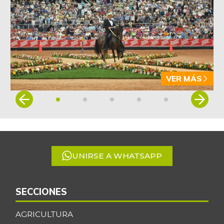
-0,51%
07/25/2026
Atún en lata
$ 39.758,75
+0,13%
07/25/2026
Avena en hojuelas
$ 9.408,08
-0,15%
07/25/2026
VER MÁS
Avena molida
$ 11.058,00
Item
+0,90%
07/25/2026
1
of
Azúcar
$ 3.197,75
5
+0,39%
07/25/2026
Azúcar morena
UNIRSE A WHATSAPP
$ 3.792,20
+0,55%
07/25/2026
Azúcar refinada
$ 3.685,55
SECCIONES
+1,18%
07/25/2026
AGRICULTURA
Badea