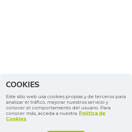
+0,24%
07/25/2026
Café molido
$ 57.572,25
+0,68%
07/25/2026
Caja de sopa de
$ 27.147,50
pollo
+3,92%
07/25/2026
Calabacín
$ 1.224,25
-5,65%
07/25/2026
Calabaza
$ 1.853,50
COOKIES
-6,82%
07/25/2026
Calamar anillos
Este sitio web usa cookies propias y de terceros para
$ 33.795,00
analizar el tráfico, mejorar nuestros servicio y
-0,44%
07/25/2026
conocer el comportamiento del usuario. Para
conocer más, acceda a nuestra.
Política de
Calamar blanco
Cookies
.
$ 16.750,00
entero
+1,01%