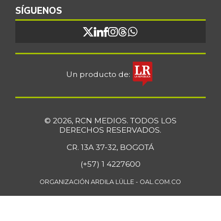
SÍGUENOS
Bola de brazo de
$ 32.794,50
res
-0,22%
07/25/2026
Bola de pierna de
$ 33.462,50
res
Un producto de:
-0,66%
07/25/2026
Borojó
$ 8.295,80
+1,15%
07/25/2026
© 2026, RCN MEDIOS. TODOS LOS
DERECHOS RESERVADOS.
Bota de res
$ 33.489,62
CR. 13A 37-32, BOGOTÁ
-0,14%
07/25/2026
(+57) 1 4227600
Brazo con hueso
$ 13.860,00
de cerdo
ORGANIZACIÓN ARDILA LÜLLE - OAL.COM.CO
-6,73%
07/25/2026
Brazo sin hueso
$ 14.906,00