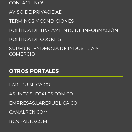
CONTÁCTENOS
Banano criollo
$ 1.773,00
-1,80%
AVISO DE PRIVACIDAD
07/25/2026
TÉRMINOS Y CONDICIONES
Berenjena
$ 6.265,40
POLÍTICA DE TRATAMIENTO DE INFORMACIÓN
+3,55%
07/25/2026
POLÍTICA DE COOKIES
Blanquillo entero
$ 16.800,00
SUPERINTENDENCIA DE INDUSTRIA Y
fresco
COMERCIO
-
06/19/2021
Bocachico criollo
OTROS PORTALES
$ 18.077,67
fresco
-20,41%
LAREPUBLICA.CO
07/25/2026
ASUNTOSLEGALES.COM.CO
Bocachico
$ 16.715,00
importado
EMPRESAS.LAREPUBLICA.CO
-
07/25/2026
CANALRCN.COM
Bocadillo veleño
RCNRADIO.COM
$ 416,75
+5,57%
07/25/2026