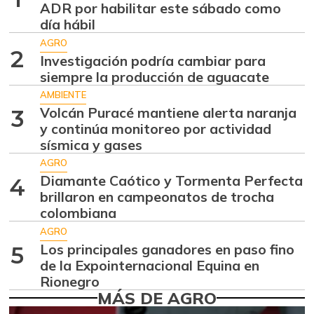
Aguacate hass
$ 7.289,10
ADR por habilitar este sábado como
-2,98%
día hábil
07/25/2026
AGRO
Aguacate
2
$ 7.925,44
Investigación podría cambiar para
papelillo
-2,22%
siempre la producción de aguacate
07/25/2026
AMBIENTE
Ahuyama
Volcán Puracé mantiene alerta naranja
$ 1.471,33
3
y continúa monitoreo por actividad
+1,44%
07/25/2026
sísmica y gases
Ahuyamín
$ 1.676,25
AGRO
+6,77%
07/25/2026
Diamante Caótico y Tormenta Perfecta
4
brillaron en campeonatos de trocha
Ajo
$ 6.242,91
colombiana
-3,45%
07/25/2026
AGRO
Ají dulce
Los principales ganadores en paso fino
5
$ 3.000,00
de la Expointernacional Equina en
+15,92%
01/17/2015
Rionegro
Ají topito dulce
MÁS DE AGRO
$ 3.556,00
+4,90%