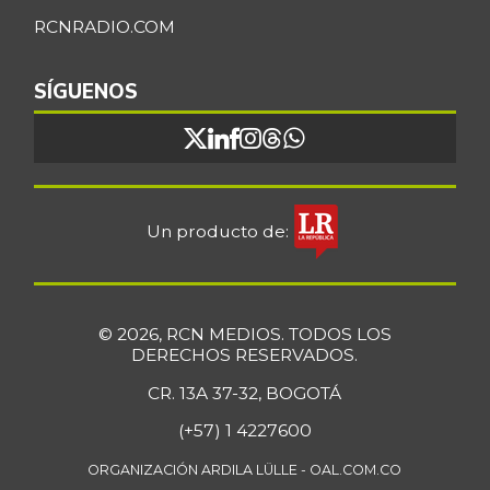
Bocadillo veleño
RCNRADIO.COM
$ 416,75
+5,57%
07/25/2026
SÍGUENOS
Bola de brazo de
$ 32.794,50
res
-0,22%
07/25/2026
Bola de pierna de
$ 33.462,50
res
Un producto de:
-0,66%
07/25/2026
Borojó
$ 8.295,80
+1,15%
07/25/2026
© 2026, RCN MEDIOS. TODOS LOS
DERECHOS RESERVADOS.
Bota de res
$ 33.489,62
CR. 13A 37-32, BOGOTÁ
-0,14%
07/25/2026
(+57) 1 4227600
Brazo con hueso
$ 13.860,00
de cerdo
ORGANIZACIÓN ARDILA LÜLLE - OAL.COM.CO
-6,73%