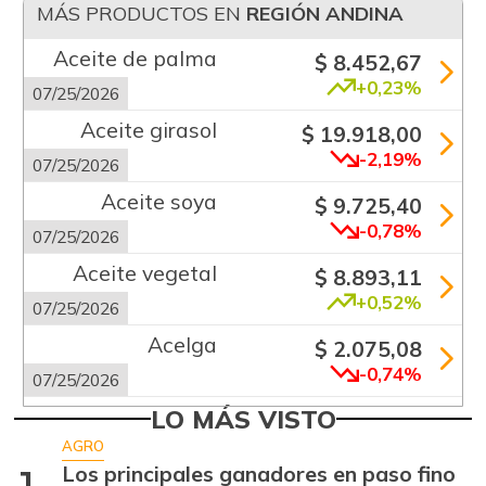
07/25/2026
MÁS PRODUCTOS EN
REGIÓN ANDINA
Santander
$ 11.933,00
Aceite de palma
$ 8.452,67
-0,14%
07/25/2026
+0,23%
07/25/2026
Tolima
$ 10.133,00
Aceite girasol
$ 19.918,00
-29,63%
07/25/2026
-2,19%
07/25/2026
Aceite soya
$ 9.725,40
-0,78%
07/25/2026
Aceite vegetal
$ 8.893,11
+0,52%
07/25/2026
Acelga
$ 2.075,08
-0,74%
07/25/2026
Aguacate común
LO MÁS VISTO
$ 6.263,50
+3,58%
AGRO
07/25/2026
Los principales ganadores en paso fino
1