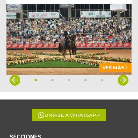
07/25/2026
Arveja verde seca
$ 3.974,29
-0,51%
07/25/2026
Atún en lata
$ 39.758,75
+0,13%
07/25/2026
Avena en hojuelas
$ 9.408,08
-0,15%
07/25/2026
VER MÁS
Avena molida
$ 11.058,00
Item
+0,90%
07/25/2026
1
of
Azúcar
$ 3.197,75
5
+0,39%
07/25/2026
Azúcar morena
UNIRSE A WHATSAPP
$ 3.792,20
+0,55%
07/25/2026
Azúcar refinada
$ 3.685,55
SECCIONES