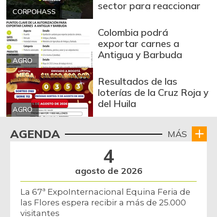
sector para reaccionar
+0,33%
07/25/2026
CORPOHASS
Arroz paddy verde
$ 1.572,00
Colombia podrá
+46,39%
12/09/2023
exportar carnes a
Antigua y Barbuda
Arroz sopa cristal
$ 2.415,00
AGRO
+0,84%
07/25/2026
Resultados de las
Arveja amarilla
loterías de la Cruz Roja y
$ 3.685,86
seca importada
del Huila
-2,04%
AGRO
07/25/2026
Arveja enlatada
AGENDA
$ 14.666,00
MÁS
+4,55%
07/25/2026
4
Arveja verde
$ 5.783,96
agosto de 2026
-4,16%
07/25/2026
La 67ª ExpoInternacional Equina Feria de
Arveja verde en
$ 5.174,50
las Flores espera recibir a más de 25.000
vaina
visitantes
-4,43%