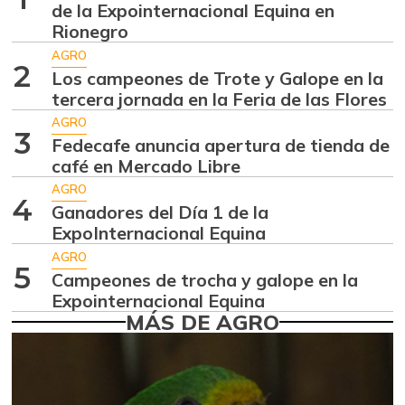
Aguacate hass
$ 7.289,10
de la Expointernacional Equina en
-2,98%
Rionegro
07/25/2026
AGRO
Aguacate
2
$ 7.925,44
Los campeones de Trote y Galope en la
papelillo
-2,22%
tercera jornada en la Feria de las Flores
07/25/2026
AGRO
3
Ahuyama
Fedecafe anuncia apertura de tienda de
$ 1.471,33
café en Mercado Libre
+1,44%
07/25/2026
AGRO
Ahuyamín
4
$ 1.676,25
Ganadores del Día 1 de la
+6,77%
07/25/2026
ExpoInternacional Equina
AGRO
Ajo
$ 6.242,91
5
Campeones de trocha y galope en la
-3,45%
07/25/2026
Expointernacional Equina
MÁS DE AGRO
Ají dulce
$ 3.000,00
+15,92%
01/17/2015
Ají topito dulce
$ 3.556,00
+4,90%