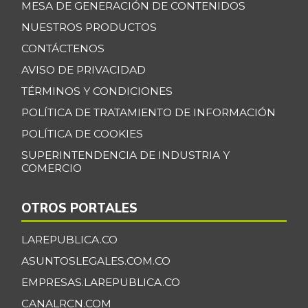
Banano Urabá
MESA DE GENERACIÓN DE CONTENIDOS
$ 2.317,50
-0,98%
NUESTROS PRODUCTOS
07/25/2026
CONTÁCTENOS
Banano criollo
$ 1.773,00
-1,80%
AVISO DE PRIVACIDAD
07/25/2026
TÉRMINOS Y CONDICIONES
Berenjena
$ 6.265,40
POLÍTICA DE TRATAMIENTO DE INFORMACIÓN
+3,55%
07/25/2026
POLÍTICA DE COOKIES
Blanquillo entero
$ 16.800,00
SUPERINTENDENCIA DE INDUSTRIA Y
fresco
COMERCIO
-
06/19/2021
Bocachico criollo
OTROS PORTALES
$ 18.077,67
fresco
-20,41%
LAREPUBLICA.CO
07/25/2026
ASUNTOSLEGALES.COM.CO
Bocachico
$ 16.715,00
importado
EMPRESAS.LAREPUBLICA.CO
-
07/25/2026
CANALRCN.COM