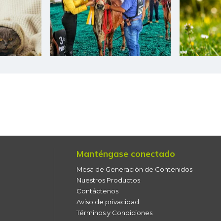
Banano Bocadillo
Banano Urabá
Banano criollo
Berenjena
Blanquillo entero fresco
Bocachico criollo fresco
Bocachico importado
Manténgase conectado
Mesa de Generación de Contenidos
Bocadillo veleño
Nuestros Productos
Bola de brazo de res
Contáctenos
Aviso de privacidad
Bola de pierna de res
Términos y Condiciones