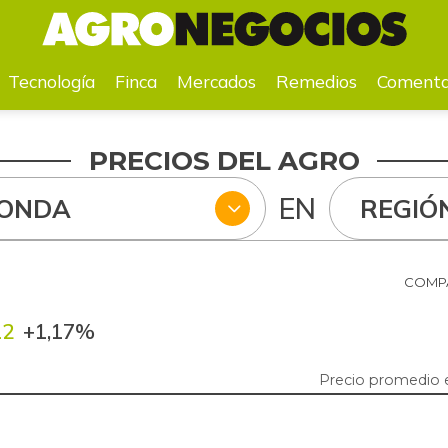
a
Mercados
Remedios
Comentarios
Agenda
Pr
Tecnología
Finca
Mercados
Remedios
Comenta
PRECIOS DEL AGRO
EN
DONDA
REGIÓ
COMPA
12
+1,17%
Precio promedio 