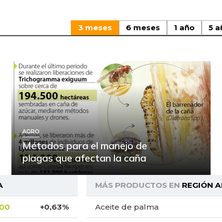
3 meses
6 meses
1 año
5 a
AGRO
Métodos para el manejo de
plagas que afectan la caña
A
MÁS PRODUCTOS EN
REGIÓN 
,00
+0,63%
Aceite de palma