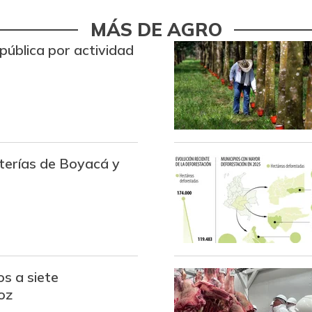
Arroz de primera
MÁS DE AGRO
Arroz de segunda
pública por actividad
Arroz excelso
Arroz paddy verde
Arroz sopa cristal
oterías de Boyacá y
Arveja amarilla seca
importada
Arveja enlatada
Arveja verde
Arveja verde en vaina
s a siete
oz
Arveja verde seca