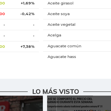
,00
+1,69%
Aceite girasol
,00
-0,42%
Aceite soya
Aceite vegetal
-
-
Acelga
-
-
Aguacate común
,00
+7,38%
Aguacate hass
Aguacate papelillo
Ahuyama
Ahuyamín
LO MÁS VISTO
Ajo
Ají dulce