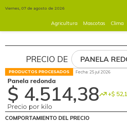
Viernes, 07 de agosto de 2026
Agricultura
Mascotas
Clima
Tecnología
Finc
Agricultura
Mascotas
Clima
PRECIO DE
PANELA RE
PRODUCTOS PROCESADOS
Fecha: 25 jul 2026
Panela redonda
$ 4.514,38
+$ 52,
Precio por kilo
COMPORTAMIENTO DEL PRECIO