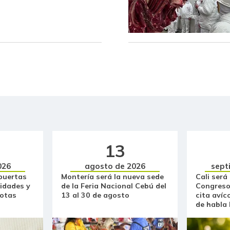
Atún en lata
Avena en hojuelas
Avena molida
Azúcar
Azúcar morena
Azúcar refinada
13
Badea
026
agosto de 2026
sept
Bagre rayado en postas
congelado
puertas
Montería será la nueva sede
Cali será
idades y
de la Feria Nacional Cebú del
Congreso
otas
13 al 30 de agosto
cita avíc
Bagre rayado entero
de habla
congelado
Bagre rayado entero fresco