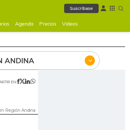
Suscríbase
Suscríbase
ecios
Videos
rios
Agenda
Precios
Videos
N ANDINA
RTIR EN:
en Región Andina