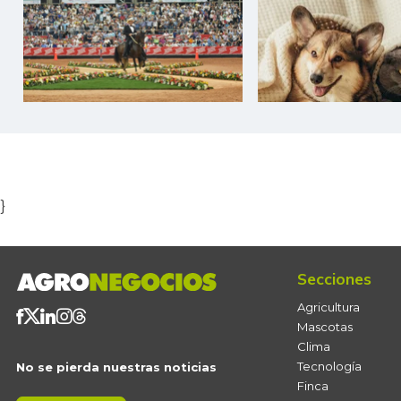
Item
1
of
5
}
Secciones
Agricultura
Mascotas
Clima
Tecnología
No se pierda nuestras noticias
Finca