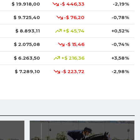
$ 19.918,00
-$ 446,33
-2,19%
$ 9.725,40
-$ 76,20
-0,78%
$ 8.893,11
+$ 45,74
+0,52%
$ 2.075,08
-$ 15,46
-0,74%
$ 6.263,50
+$ 216,36
+3,58%
$ 7.289,10
-$ 223,72
-2,98%
$ 7.925,44
-$ 179,75
-2,22%
$ 1.471,33
+$ 20,93
+1,44%
$ 1.676,25
+$ 106,25
+6,77%
$ 6.242,91
-$ 222,91
-3,45%
$ 3.000,00
+$ 412,00
+15,92%