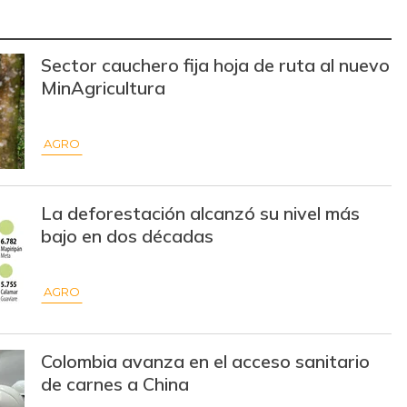
$ 3.686,33
+$ 54,60
+1,50%
$ 3.251,67
-$ 45,00
-1,37%
Sector cauchero fija hoja de ruta al nuevo
MinAgricultura
$ 3.610,00
+$ 12,00
+0,33%
$ 1.572,00
+$ 498,12
+46,39%
AGRO
$ 2.415,00
+$ 20,00
+0,84%
La deforestación alcanzó su nivel más
$ 3.685,86
-$ 76,86
-2,04%
bajo en dos décadas
$ 14.666,00
+$ 638,67
+4,55%
AGRO
$ 5.783,96
-$ 250,88
-4,16%
$ 5.174,50
-$ 240,00
-4,43%
Colombia avanza en el acceso sanitario
de carnes a China
$ 3.974,29
-$ 20,43
-0,51%