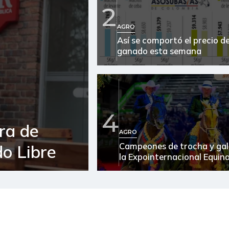
2
Ají topito dulce
AGRO
Así se comportó el precio de
Alas de pollo sin costillar
ganado esta semana
Almejas con concha
Almejas sin concha
Apio
4
ra de
Arracacha amarilla
AGRO
Campeones de trocha y gal
o Libre
Arracacha blanca
la Expointernacional Equin
Arroz
Arroz blanco
Arroz blanco en bulto