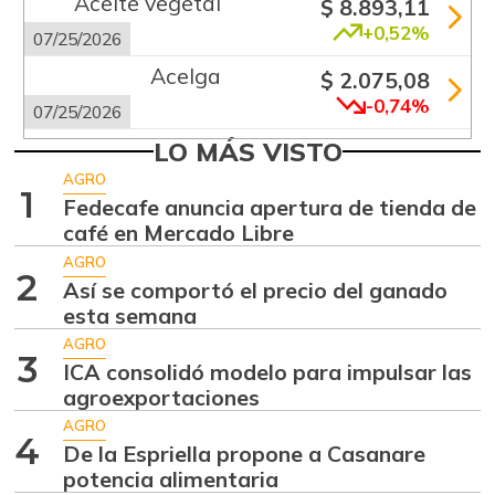
Aceite vegetal
$ 8.893,11
+0,52%
07/25/2026
Acelga
$ 2.075,08
-0,74%
07/25/2026
Aguacate común
LO MÁS VISTO
$ 6.263,50
+3,58%
AGRO
07/25/2026
1
Fedecafe anuncia apertura de tienda de
Aguacate hass
$ 7.289,10
café en Mercado Libre
-2,98%
07/25/2026
AGRO
2
Así se comportó el precio del ganado
Aguacate
$ 7.925,44
esta semana
papelillo
-2,22%
AGRO
07/25/2026
3
ICA consolidó modelo para impulsar las
Ahuyama
agroexportaciones
$ 1.471,33
+1,44%
AGRO
07/25/2026
4
De la Espriella propone a Casanare
Ahuyamín
$ 1.676,25
potencia alimentaria