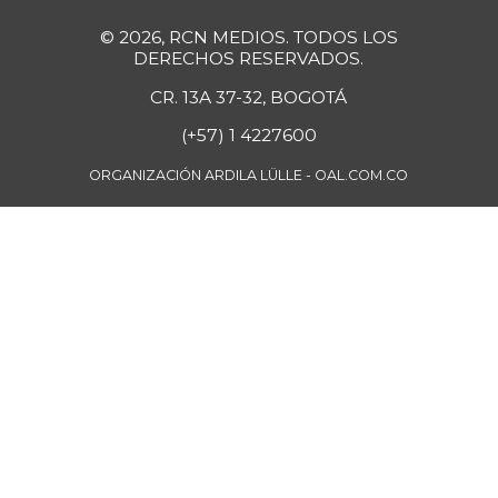
Borojó
$ 8.295,80
© 2026, RCN MEDIOS. TODOS LOS
+1,15%
07/25/2026
DERECHOS RESERVADOS.
Bota de res
CR. 13A 37-32, BOGOTÁ
$ 33.489,62
-0,14%
07/25/2026
(+57) 1 4227600
Brazo con hueso
ORGANIZACIÓN ARDILA LÜLLE - OAL.COM.CO
$ 13.860,00
de cerdo
-6,73%
07/25/2026
Brazo sin hueso
$ 14.906,00
de cerdo
-0,93%
07/25/2026
Breva
$ 5.750,00
-27,44%
07/25/2026
Brócoli
$ 3.748,62
-7,42%
07/25/2026