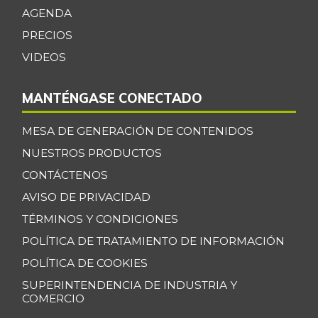
+16,32%
AGENDA
07/25/2026
PRECIOS
Bagre rayado
$ 27.751,29
entero fresco
VIDEOS
-0,63%
07/25/2026
MANTÉNGASE CONECTADO
Banano Bocadillo
$ 2.406,00
+0,52%
07/25/2026
MESA DE GENERACIÓN DE CONTENIDOS
Banano Urabá
$ 2.317,50
NUESTROS PRODUCTOS
-0,98%
07/25/2026
CONTÁCTENOS
Banano criollo
$ 1.773,00
AVISO DE PRIVACIDAD
-1,80%
07/25/2026
TÉRMINOS Y CONDICIONES
Berenjena
POLÍTICA DE TRATAMIENTO DE INFORMACIÓN
$ 6.265,40
+3,55%
POLÍTICA DE COOKIES
07/25/2026
SUPERINTENDENCIA DE INDUSTRIA Y
Blanquillo entero
$ 16.800,00
COMERCIO
fresco
-