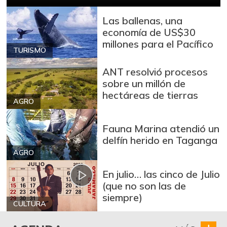
+43,89%
12/09/2023
Las ballenas, una
Arroz de primera
$ 3.686,33
economía de US$30
+1,50%
07/25/2026
millones para el Pacífico
TURISMO
Arroz de segunda
$ 3.251,67
ANT resolvió procesos
-1,37%
07/25/2026
sobre un millón de
Arroz excelso
$ 3.610,00
hectáreas de tierras
AGRO
+0,33%
07/25/2026
Arroz paddy verde
$ 1.572,00
Fauna Marina atendió un
delfín herido en Taganga
+46,39%
12/09/2023
AGRO
Arroz sopa cristal
$ 2.415,00
En julio… las cinco de Julio
+0,84%
07/25/2026
(que no son las de
Arveja amarilla
siempre)
$ 3.685,86
seca importada
CULTURA
-2,04%
07/25/2026