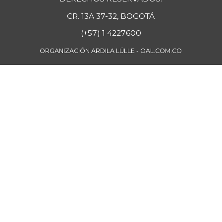
Costilla de res
$ 24.000,00
CR. 13A 37-32, BOGOTÁ
-1,03%
07/25/2026
(+57) 1 4227600
Curuba
$ 3.483,00
+7,73%
ORGANIZACIÓN ARDILA LÜLLE - OAL.COM.CO
07/25/2026
Curuba larga
$ 952,00
-0,63%
07/12/2014
Espinaca
$ 3.283,00
+2,59%
07/25/2026
Fresa
$ 9.531,00
-
07/25/2026
Fríjol
$ 8.652,00
-0,15%
04/16/2022
Fríjol bolón
$ 18.420,00
+0,47%
07/25/2026