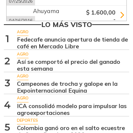
07/25/2026
Ahuyama
$ 1.600,00
-
04/16/2016
LO MÁS VISTO
Ahuyamín
$ 1.258,00
AGRO
1
+0,64%
Fedecafe anuncia apertura de tienda de
07/25/2026
café en Mercado Libre
Ajo
$ 6.333,00
AGRO
-7,32%
2
07/25/2026
Así se comportó el precio del ganado
esta semana
Alas de pollo sin
$ 7.650,00
costillar
AGRO
3
-
Campeones de trocha y galope en la
07/25/2026
Expointernacional Equina
Apio
$ 3.567,00
AGRO
4
+4,91%
ICA consolidó modelo para impulsar las
07/25/2026
agroexportaciones
Arracacha
$ 5.117,00
DEPORTES
amarilla
5
Colombia ganó oro en el salto ecuestre
+14,14%
07/25/2026