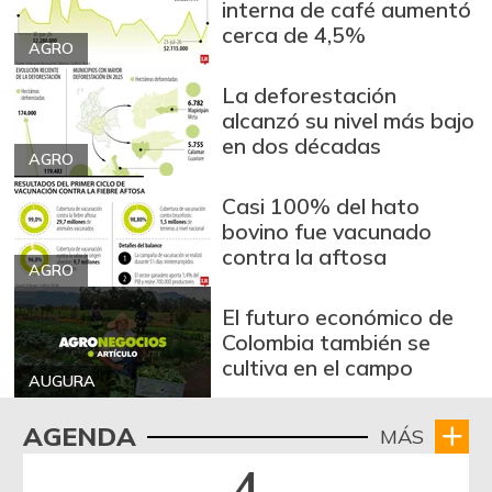
interna de café aumentó
Bagre rayado en
cerca de 4,5%
$ 35.000,00
postas congelado
AGRO
-
07/25/2026
La deforestación
Bagre rayado
alcanzó su nivel más bajo
$ 14.000,00
entero fresco
en dos décadas
-8,69%
AGRO
06/27/2020
Casi 100% del hato
Banano Urabá
$ 1.597,00
bovino fue vacunado
+1,08%
07/25/2026
contra la aftosa
AGRO
Banano criollo
$ 3.308,00
El futuro económico de
-0,51%
07/25/2026
Colombia también se
Bocachico criollo
cultiva en el campo
$ 26.000,00
fresco
AUGURA
-
07/25/2026
AGENDA
MÁS
Bocadillo veleño
$ 394,00
4
+0,51%
07/25/2026