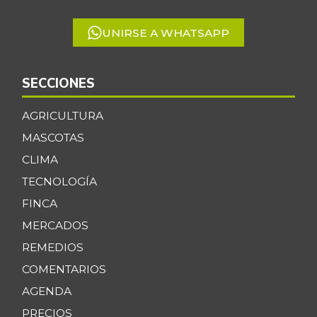
5
+3,85%
07/25/2026
UNIRSE A WHATSAPP
Cabeza de lomo
$ 18.000,00
de cerdo
-
07/25/2026
SECCIONES
Cachama fresca
$ 11.500,00
AGRICULTURA
-2,81%
07/25/2026
MASCOTAS
Cadera de res
$ 30.000,00
CLIMA
-
07/25/2026
TECNOLOGÍA
Café molido
$ 53.660,00
FINCA
-
07/25/2026
MERCADOS
Caja de sopa de
REMEDIOS
$ 28.768,00
pollo
+6,13%
COMENTARIOS
07/25/2026
AGENDA
Calabaza
$ 1.229,00
PRECIOS