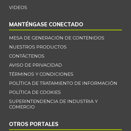
-15,71%
07/25/2026
VIDEOS
Cebolla cabezona
$ 2.642,00
blanca
-9,15%
MANTÉNGASE CONECTADO
07/25/2026
MESA DE GENERACIÓN DE CONTENIDOS
Cebolla larga
$ 3.181,00
-15,80%
NUESTROS PRODUCTOS
07/25/2026
CONTÁCTENOS
Centro de pierna
$ 30.000,00
de res
AVISO DE PRIVACIDAD
-
TÉRMINOS Y CONDICIONES
07/25/2026
POLÍTICA DE TRATAMIENTO DE INFORMACIÓN
Chatas de res
$ 39.500,00
-
POLÍTICA DE COOKIES
07/25/2026
SUPERINTENDENCIA DE INDUSTRIA Y
Chocolate dulce
$ 33.491,00
COMERCIO
-0,49%
07/25/2026
Chocolate
OTROS PORTALES
$ 40.000,00
instantáneo