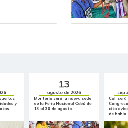
Brazo con hueso de cerdo
Brazo sin hueso de cerdo
Brócoli
Cabeza de lomo de cerdo
Cachama fresca
Cadera de res
13
Café molido
026
agosto de 2026
sept
Caja de sopa de pollo
puertas
Montería será la nueva sede
Cali será
idades y
de la Feria Nacional Cebú del
Congreso
otas
13 al 30 de agosto
cita avíc
Calabaza
de habla
Cebolla cabezona blanca