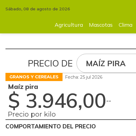
Sábado, 08 de agosto de 2026
Agricultura
Mascotas
Clima
Tecnología
Finc
Agricultura
Mascotas
Clima
PRECIO DE
MAÍZ PIRA
GRANOS Y CEREALES
Fecha: 25 jul 2026
Maíz pira
$ 3.946,00
-
-
Precio por kilo
COMPORTAMIENTO DEL PRECIO