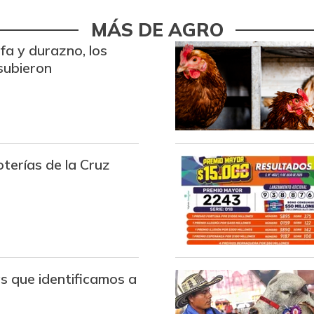
Azúcar refinada
MÁS DE AGRO
ofa y durazno, los
Bagre rayado en postas
congelado
subieron
Bagre rayado entero fresco
Banano Urabá
Banano criollo
terías de la Cruz
Bocachico criollo fresco
Bocadillo veleño
Bola de pierna de res
s que identificamos a
Borojó
Bota de res