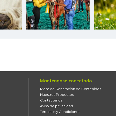
Cebolla larga
Centro de pierna de res
Chatas de res
Chocolate dulce
Chocolate instantáneo
Chócolo mazorca
Cidra
Manténgase conectado
Cilantro
Mesa de Generación de Contenidos
Nuestros Productos
Ciruela roja
Contáctenos
Aviso de privacidad
Coliflor
Términos y Condiciones