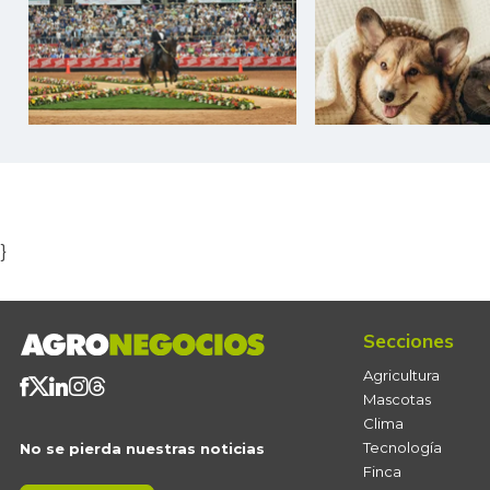
Item
1
of
5
}
Secciones
Agricultura
Mascotas
Clima
Tecnología
No se pierda nuestras noticias
Finca