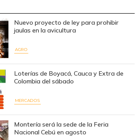
$ 3.869,00
-
-
Nuevo proyecto de ley para prohibir
$ 35.000,00
-
-
jaulas en la avicultura
$ 14.000,00
-$ 1.333,00
-8,69%
AGRO
$ 1.597,00
+$ 17,00
+1,08%
$ 3.308,00
-$ 17,00
-0,51%
Loterías de Boyacá, Cauca y Extra de
Colombia del sábado
$ 26.000,00
-
-
$ 394,00
+$ 2,00
+0,51%
MERCADOS
$ 30.000,00
-
-
Montería será la sede de la Feria
$ 8.275,00
-$ 125,00
-1,49%
Nacional Cebú en agosto
$ 30.000,00
-
-