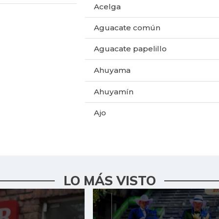
Acelga
Aguacate común
Aguacate papelillo
Ahuyama
Ahuyamín
Ajo
Alas de pollo sin costillar
Apio
Arracacha amarilla
LO MÁS VISTO
Arroz
Arroz blanco