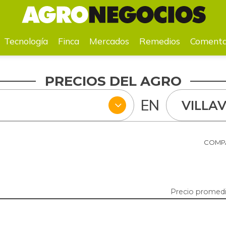
a
Mercados
Remedios
Comentarios
Agenda
Pr
Tecnología
Finca
Mercados
Remedios
Comenta
PRECIOS DEL AGRO
EN
VILLAV
COMPA
Precio promedio