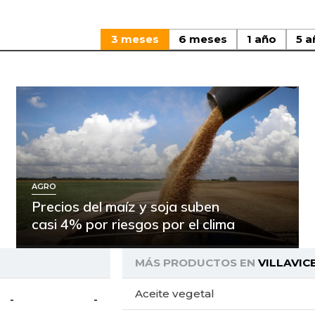
3 meses
6 meses
1 año
5 a
AGRO
Precios del maíz y soja suben
casi 4% por riesgos por el clima
MÁS PRODUCTOS EN
VILLAVIC
Aceite vegetal
-
-