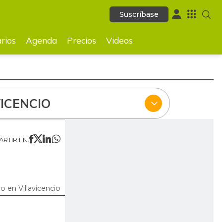
Suscríbase
Suscríbase
ecios
Videos
rios
Agenda
Precios
Videos
ICENCIO
RTIR EN:
 en Villavicencio