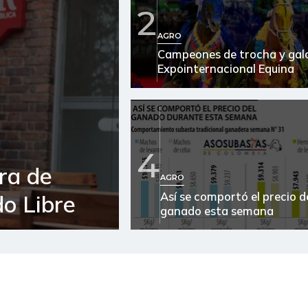
2
Arroz blanco en bulto
AGRO
Campeones de trocha y galo
Arroz de primera
Expointernacional Equina
Arroz paddy verde
Arveja verde
Arveja verde seca
4
ra de
AGRO
Atún en lata
Así se comportó el precio d
o Libre
Avena en hojuelas
ganado esta semana
Avena molida
Azúcar
Azúcar morena