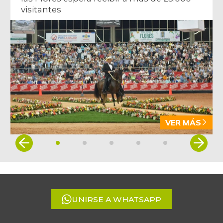
07/25/2026
visitantes
Borojó
$ 8.275,00
-1,49%
07/25/2026
Bota de res
$ 30.000,00
-
07/25/2026
Brazo con hueso
$ 9.800,00
de cerdo
+2,08%
07/19/2014
VER MÁS
Brazo sin hueso
$ 17.750,00
Item
de cerdo
-
1
07/25/2026
of
Brócoli
5
$ 2.400,00
+3,85%
07/25/2026
UNIRSE A WHATSAPP
Cabeza de lomo
$ 18.000,00
de cerdo