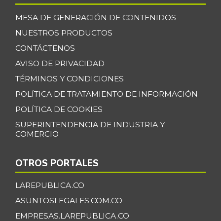
-9,15%
07/25/2026
MESA DE GENERACIÓN DE CONTENIDOS
Cebolla larga
$ 3.181,00
NUESTROS PRODUCTOS
-15,80%
07/25/2026
CONTÁCTENOS
Centro de pierna
AVISO DE PRIVACIDAD
$ 30.000,00
de res
-
TÉRMINOS Y CONDICIONES
07/25/2026
POLÍTICA DE TRATAMIENTO DE INFORMACIÓN
Chatas de res
$ 39.500,00
POLÍTICA DE COOKIES
-
07/25/2026
SUPERINTENDENCIA DE INDUSTRIA Y
COMERCIO
Chocolate dulce
$ 33.491,00
-0,49%
07/25/2026
OTROS PORTALES
Chocolate
$ 40.000,00
instantáneo
LAREPUBLICA.CO
-
07/25/2026
ASUNTOSLEGALES.COM.CO
Chócolo mazorca
$ 1.692,00
EMPRESAS.LAREPUBLICA.CO