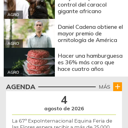
control del caracol
Bagre rayado
gigante africano
$ 14.000,00
entero fresco
AGRO
-8,69%
06/27/2020
Daniel Cadena obtiene el
Banano Urabá
mayor premio de
$ 1.597,00
ornitología de América
+1,08%
07/25/2026
AGRO
Banano criollo
$ 3.308,00
Hacer una hamburguesa
-0,51%
07/25/2026
es 36% más caro que
hace cuatro años
Bocachico criollo
AGRO
$ 26.000,00
fresco
-
AGENDA
MÁS
07/25/2026
Bocadillo veleño
4
$ 394,00
+0,51%
07/25/2026
agosto de 2026
Bola de pierna de
$ 30.000,00
res
La 67ª ExpoInternacional Equina Feria de
-
las Flores espera recibir a más de 25.000