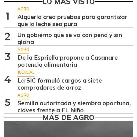
LO MÁS VISTO
Ahuyamín
$ 1.258,00
AGRO
1
+0,64%
Alquería crea pruebas para garantizar
07/25/2026
que la leche sea pura
Ajo
$ 6.333,00
2
Un gobierno que se va con pena y sin
-7,32%
07/25/2026
gloria
Alas de pollo sin
AGRO
$ 7.650,00
3
costillar
De la Espriella propone a Casanare
-
potencia alimentaria
07/25/2026
JUDICIAL
Apio
$ 3.567,00
4
La SIC formuló cargos a siete
+4,91%
07/25/2026
compradores de arroz
Arracacha
AGRO
5
$ 5.117,00
amarilla
Semilla autorizada y siembra oportuna,
+14,14%
claves frente a EL Niño
07/25/2026
MÁS DE AGRO
Arroz
$ 1.282,83
+2,32%
05/01/2021