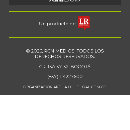
Ciruela roja
$ 4.817,00
-4,61%
07/25/2026
Un producto de:
Coliflor
$ 3.567,00
-1,82%
07/25/2026
Costilla de cerdo
$ 17.750,00
© 2026, RCN MEDIOS. TODOS LOS
-
07/25/2026
DERECHOS RESERVADOS.
Costilla de res
$ 24.000,00
CR. 13A 37-32, BOGOTÁ
-1,03%
07/25/2026
(+57) 1 4227600
Curuba
$ 3.483,00
ORGANIZACIÓN ARDILA LÜLLE - OAL.COM.CO
+7,73%
07/25/2026
Curuba larga
$ 952,00
-0,63%
07/12/2014
Espinaca
$ 3.283,00
+2,59%