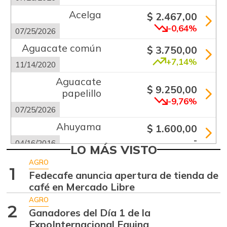
Acelga
$ 2.467,00
-0,64%
07/25/2026
Aguacate común
$ 3.750,00
+7,14%
11/14/2020
Aguacate
$ 9.250,00
papelillo
-9,76%
07/25/2026
Ahuyama
$ 1.600,00
-
04/16/2016
LO MÁS VISTO
Ahuyamín
$ 1.258,00
AGRO
1
+0,64%
Fedecafe anuncia apertura de tienda de
07/25/2026
café en Mercado Libre
Ajo
$ 6.333,00
AGRO
-7,32%
2
07/25/2026
Ganadores del Día 1 de la
ExpoInternacional Equina
Alas de pollo sin