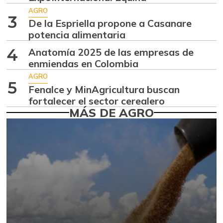
$ 7.650,00
costillar
AGRO
3
-
De la Espriella propone a Casanare
07/25/2026
potencia alimentaria
Apio
$ 3.567,00
4
Anatomía 2025 de las empresas de
+4,91%
07/25/2026
enmiendas en Colombia
Arracacha
AGRO
5
$ 5.117,00
amarilla
Fenalce y MinAgricultura buscan
+14,14%
fortalecer el sector cerealero
07/25/2026
MÁS DE AGRO
Arroz
$ 1.282,83
+2,32%
05/01/2021
Arroz blanco
$ 2.600,00
-
05/01/2021
Arroz blanco en
$ 2.307,50
bulto
-1,28%
05/01/2021