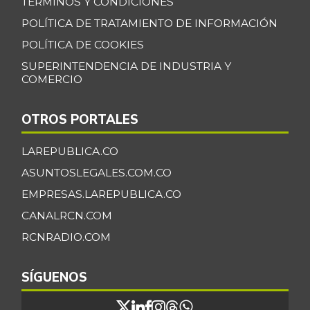
-
TÉRMINOS Y CONDICIONES
07/25/2026
POLÍTICA DE TRATAMIENTO DE INFORMACIÓN
Chatas de res
$ 39.500,00
POLÍTICA DE COOKIES
-
07/25/2026
SUPERINTENDENCIA DE INDUSTRIA Y
COMERCIO
Chocolate dulce
$ 33.491,00
-0,49%
07/25/2026
OTROS PORTALES
Chocolate
$ 40.000,00
instantáneo
LAREPUBLICA.CO
-
07/25/2026
ASUNTOSLEGALES.COM.CO
Chócolo mazorca
$ 1.692,00
EMPRESAS.LAREPUBLICA.CO
-5,58%
07/25/2026
CANALRCN.COM
Cidra
$ 1.633,00
RCNRADIO.COM
-
07/25/2026
SÍGUENOS
Cilantro
$ 3.083,00
-26,01%
07/25/2026