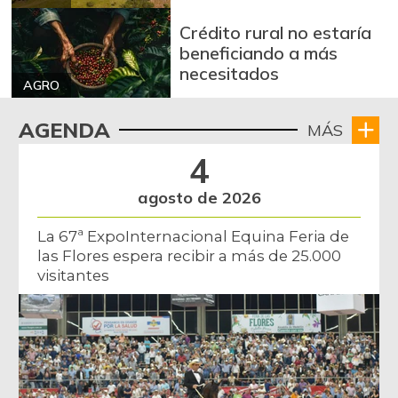
Banano criollo
$ 3.308,00
Crédito rural no estaría
-0,51%
07/25/2026
beneficiando a más
necesitados
Bocachico criollo
AGRO
$ 26.000,00
fresco
-
AGENDA
MÁS
07/25/2026
Bocadillo veleño
4
$ 394,00
+0,51%
07/25/2026
agosto de 2026
Bola de pierna de
$ 30.000,00
res
La 67ª ExpoInternacional Equina Feria de
-
las Flores espera recibir a más de 25.000
07/25/2026
visitantes
Borojó
$ 8.275,00
-1,49%
07/25/2026
Bota de res
$ 30.000,00
-
07/25/2026