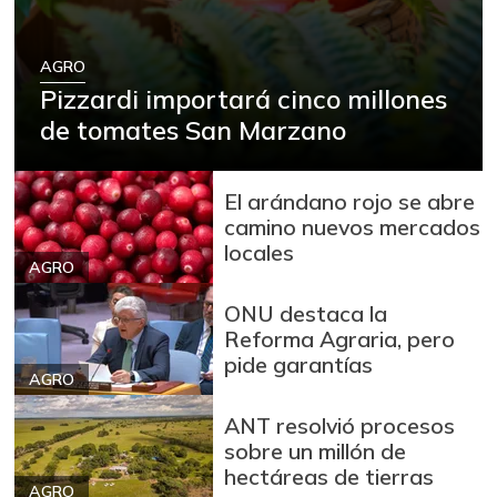
Azúcar
$ 3.500,00
+0,20%
AGRO
07/25/2026
Pizzardi importará cinco millones
Azúcar morena
$ 3.987,00
de tomates San Marzano
-
07/25/2026
Azúcar refinada
$ 3.869,00
El arándano rojo se abre
-
07/25/2026
camino nuevos mercados
locales
Bagre rayado en
$ 35.000,00
AGRO
postas congelado
-
ONU destaca la
07/25/2026
Reforma Agraria, pero
Bagre rayado
pide garantías
$ 14.000,00
entero fresco
AGRO
-8,69%
06/27/2020
ANT resolvió procesos
Banano Urabá
sobre un millón de
$ 1.597,00
hectáreas de tierras
+1,08%
07/25/2026
AGRO