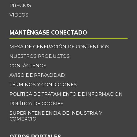
Cebolla cabezona
$ 2.642,00
PRECIOS
blanca
-9,15%
VIDEOS
07/25/2026
Cebolla larga
$ 3.181,00
MANTÉNGASE CONECTADO
-15,80%
07/25/2026
MESA DE GENERACIÓN DE CONTENIDOS
Centro de pierna
$ 30.000,00
de res
NUESTROS PRODUCTOS
-
07/25/2026
CONTÁCTENOS
Chatas de res
AVISO DE PRIVACIDAD
$ 39.500,00
-
TÉRMINOS Y CONDICIONES
07/25/2026
POLÍTICA DE TRATAMIENTO DE INFORMACIÓN
Chocolate dulce
$ 33.491,00
-0,49%
POLÍTICA DE COOKIES
07/25/2026
SUPERINTENDENCIA DE INDUSTRIA Y
Chocolate
COMERCIO
$ 40.000,00
instantáneo
-
07/25/2026
OTROS PORTALES