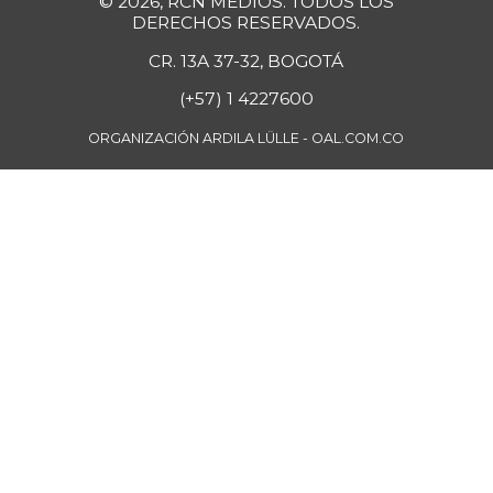
© 2026, RCN MEDIOS. TODOS LOS
DERECHOS RESERVADOS.
Curuba
$ 3.483,00
CR. 13A 37-32, BOGOTÁ
+7,73%
07/25/2026
(+57) 1 4227600
Curuba larga
$ 952,00
-0,63%
ORGANIZACIÓN ARDILA LÜLLE - OAL.COM.CO
07/12/2014
Espinaca
$ 3.283,00
+2,59%
07/25/2026
Fresa
$ 9.531,00
-
07/25/2026
Fríjol
$ 8.652,00
-0,15%
04/16/2022
Fríjol bolón
$ 18.420,00
+0,47%
07/25/2026
Fríjol cargamanto
$ 11.992,00