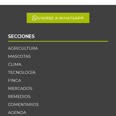
of
Cabeza de lomo
$ 18.000,00
5
de cerdo
-
07/25/2026
UNIRSE A WHATSAPP
Cachama fresca
$ 11.500,00
-2,81%
07/25/2026
SECCIONES
Cadera de res
$ 30.000,00
AGRICULTURA
-
07/25/2026
MASCOTAS
Café molido
$ 53.660,00
CLIMA
-
07/25/2026
TECNOLOGÍA
Caja de sopa de
$ 28.768,00
FINCA
pollo
+6,13%
MERCADOS
07/25/2026
REMEDIOS
Calabaza
$ 1.229,00
COMENTARIOS
-15,71%
07/25/2026
AGENDA