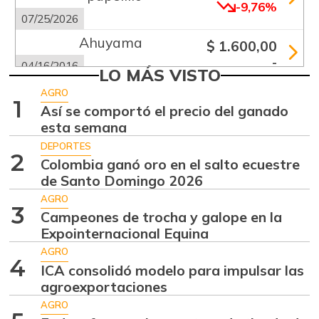
-9,76%
07/25/2026
Ahuyama
$ 1.600,00
-
04/16/2016
LO MÁS VISTO
Ahuyamín
$ 1.258,00
AGRO
1
+0,64%
Así se comportó el precio del ganado
07/25/2026
esta semana
Ajo
$ 6.333,00
DEPORTES
-7,32%
2
07/25/2026
Colombia ganó oro en el salto ecuestre
de Santo Domingo 2026
Alas de pollo sin
$ 7.650,00
costillar
AGRO
3
-
Campeones de trocha y galope en la
07/25/2026
Expointernacional Equina
Apio
$ 3.567,00
AGRO
4
+4,91%
ICA consolidó modelo para impulsar las
07/25/2026
agroexportaciones
Arracacha
$ 5.117,00
AGRO
amarilla