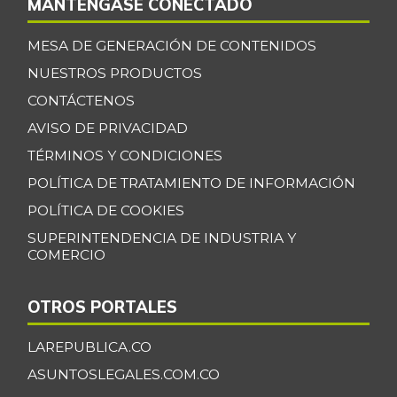
-9,15%
MANTÉNGASE CONECTADO
07/25/2026
MESA DE GENERACIÓN DE CONTENIDOS
Cebolla larga
$ 3.181,00
-15,80%
NUESTROS PRODUCTOS
07/25/2026
CONTÁCTENOS
Centro de pierna
$ 30.000,00
de res
AVISO DE PRIVACIDAD
-
TÉRMINOS Y CONDICIONES
07/25/2026
POLÍTICA DE TRATAMIENTO DE INFORMACIÓN
Chatas de res
$ 39.500,00
-
POLÍTICA DE COOKIES
07/25/2026
SUPERINTENDENCIA DE INDUSTRIA Y
Chocolate dulce
$ 33.491,00
COMERCIO
-0,49%
07/25/2026
Chocolate
OTROS PORTALES
$ 40.000,00
instantáneo
-
LAREPUBLICA.CO
07/25/2026
ASUNTOSLEGALES.COM.CO
Chócolo mazorca
$ 1.692,00