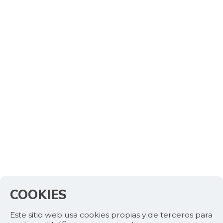
07/25/2026
Fríjol verde
$ 5.025,00
cargamanto
-7,51%
07/25/2026
Fécula de maíz
$ 20.833,00
-
07/25/2026
Galletas dulces
redondas con
$ 32.181,00
crema
-
07/25/2026
Galletas saladas
$ 15.857,00
-
07/25/2026
Galletas saladas
$ 8.773,00
COOKIES
de tres tacos
+2,31%
08/08/2015
Este sitio web usa cookies propias y de terceros para