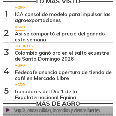
LO MÁS VISTO
Ahuyamín
$ 1.258,00
AGRO
1
+0,64%
ICA consolidó modelo para impulsar las
07/25/2026
agroexportaciones
Ajo
$ 6.333,00
AGRO
-7,32%
2
07/25/2026
Así se comportó el precio del ganado
esta semana
Alas de pollo sin
$ 7.650,00
costillar
DEPORTES
3
-
Colombia ganó oro en el salto ecuestre
07/25/2026
de Santo Domingo 2026
Apio
$ 3.567,00
AGRO
4
+4,91%
Fedecafe anuncia apertura de tienda de
07/25/2026
café en Mercado Libre
Arracacha
$ 5.117,00
AGRO
amarilla
5
Ganadores del Día 1 de la
+14,14%
07/25/2026
ExpoInternacional Equina
MÁS DE AGRO
Arroz
$ 1.282,83
+2,32%
05/01/2021