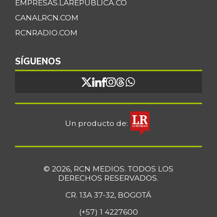
EMPRESAS.LAREPUBLICA.CO
-5,58%
07/25/2026
CANALRCN.COM
Cidra
$ 1.633,00
RCNRADIO.COM
-
07/25/2026
Cilantro
$ 3.083,00
SÍGUENOS
-26,01%
07/25/2026
Ciruela roja
$ 4.817,00
-4,61%
07/25/2026
Coliflor
$ 3.567,00
Un producto de:
-1,82%
07/25/2026
Costilla de cerdo
$ 17.750,00
-
07/25/2026
© 2026, RCN MEDIOS. TODOS LOS
DERECHOS RESERVADOS.
Costilla de res
$ 24.000,00
CR. 13A 37-32, BOGOTÁ
-1,03%
07/25/2026
(+57) 1 4227600
Curuba