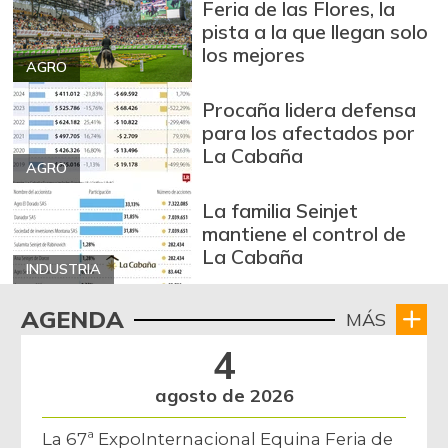
Feria de las Flores, la
Bagre rayado
pista a la que llegan solo
$ 14.000,00
entero fresco
los mejores
-8,69%
AGRO
06/27/2020
Procaña lidera defensa
Banano Urabá
$ 1.597,00
para los afectados por
+1,08%
07/25/2026
La Cabaña
AGRO
Banano criollo
$ 3.308,00
La familia Seinjet
-0,51%
07/25/2026
mantiene el control de
Bocachico criollo
La Cabaña
$ 26.000,00
fresco
INDUSTRIA
-
07/25/2026
AGENDA
MÁS
Bocadillo veleño
$ 394,00
4
+0,51%
07/25/2026
agosto de 2026
Bola de pierna de
$ 30.000,00
res
La 67ª ExpoInternacional Equina Feria de
-