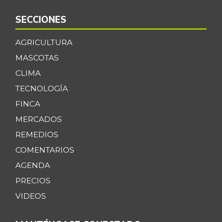
-
07/25/2026
SECCIONES
Cachama fresca
$ 11.500,00
AGRICULTURA
-2,81%
07/25/2026
MASCOTAS
Cadera de res
$ 30.000,00
CLIMA
-
07/25/2026
TECNOLOGÍA
Café molido
$ 53.660,00
FINCA
-
07/25/2026
MERCADOS
Caja de sopa de
REMEDIOS
$ 28.768,00
pollo
+6,13%
COMENTARIOS
07/25/2026
AGENDA
Calabaza
$ 1.229,00
PRECIOS
-15,71%
07/25/2026
VIDEOS
Cebolla cabezona
$ 2.642,00
blanca