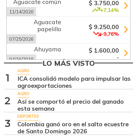
Aguacate común
$ 3.750,00
+7,14%
11/14/2020
Aguacate
$ 9.250,00
papelillo
-9,76%
07/25/2026
Ahuyama
$ 1.600,00
-
04/16/2016
LO MÁS VISTO
Ahuyamín
$ 1.258,00
AGRO
1
+0,64%
ICA consolidó modelo para impulsar las
07/25/2026
agroexportaciones
Ajo
$ 6.333,00
AGRO
-7,32%
2
07/25/2026
Así se comportó el precio del ganado
esta semana
Alas de pollo sin
$ 7.650,00
costillar
DEPORTES
3
-
Colombia ganó oro en el salto ecuestre
07/25/2026
de Santo Domingo 2026
Apio