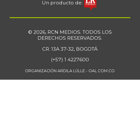
Coliflor
$ 3.567,00
Un producto de:
-1,82%
07/25/2026
Costilla de cerdo
$ 17.750,00
-
07/25/2026
© 2026, RCN MEDIOS. TODOS LOS
DERECHOS RESERVADOS.
Costilla de res
$ 24.000,00
CR. 13A 37-32, BOGOTÁ
-1,03%
07/25/2026
(+57) 1 4227600
Curuba
$ 3.483,00
+7,73%
ORGANIZACIÓN ARDILA LÜLLE - OAL.COM.CO
07/25/2026
Curuba larga
$ 952,00
-0,63%
07/12/2014
Espinaca
$ 3.283,00
+2,59%
07/25/2026
Fresa
$ 9.531,00
-
07/25/2026