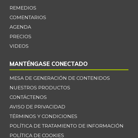
Caja de sopa de
REMEDIOS
$ 28.768,00
pollo
+6,13%
COMENTARIOS
07/25/2026
AGENDA
Calabaza
$ 1.229,00
PRECIOS
-15,71%
07/25/2026
VIDEOS
Cebolla cabezona
$ 2.642,00
blanca
-9,15%
MANTÉNGASE CONECTADO
07/25/2026
MESA DE GENERACIÓN DE CONTENIDOS
Cebolla larga
$ 3.181,00
-15,80%
NUESTROS PRODUCTOS
07/25/2026
CONTÁCTENOS
Centro de pierna
$ 30.000,00
de res
AVISO DE PRIVACIDAD
-
TÉRMINOS Y CONDICIONES
07/25/2026
POLÍTICA DE TRATAMIENTO DE INFORMACIÓN
Chatas de res
$ 39.500,00
-
POLÍTICA DE COOKIES
07/25/2026