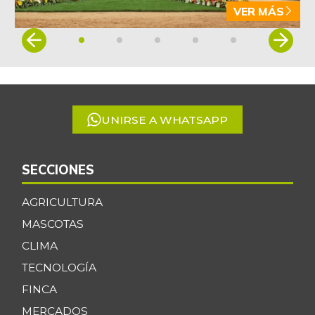
VER MÁS
Brazo sin hueso
$ 17.750,00
de cerdo
Item
-
1
07/25/2026
of
Brócoli
$ 2.400,00
5
+3,85%
07/25/2026
UNIRSE A WHATSAPP
Cabeza de lomo
$ 18.000,00
de cerdo
-
07/25/2026
SECCIONES
Cachama fresca
$ 11.500,00
AGRICULTURA
-2,81%
07/25/2026
MASCOTAS
Cadera de res
$ 30.000,00
CLIMA
-
07/25/2026
TECNOLOGÍA
Café molido
$ 53.660,00
FINCA
-
07/25/2026
MERCADOS