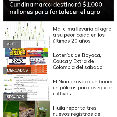
Azúcar morena
$ 3.987,00
Cundinamarca destinará $1.000
-
millones para fortalecer el agro
07/25/2026
Azúcar refinada
$ 3.869,00
-
07/25/2026
Mal clima llevaría al agro
a su peor caída en los
Bagre rayado en
últimos 20 años
$ 35.000,00
postas congelado
AGRO
-
07/25/2026
Loterías de Boyacá,
Bagre rayado
Cauca y Extra de
$ 14.000,00
entero fresco
Colombia del sábado
-8,69%
MERCADOS
06/27/2020
El Niño provoca un boom
Banano Urabá
$ 1.597,00
en pólizas para asegurar
+1,08%
07/25/2026
cultivos
SEGUROS
Banano criollo
$ 3.308,00
Huila reporta tres
-0,51%
07/25/2026
nuevos registros de