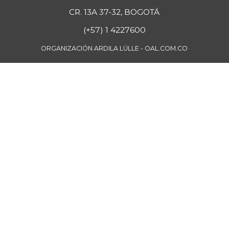
CR. 13A 37-32, BOGOTÁ
(+57) 1 4227600
ORGANIZACIÓN ARDILA LÜLLE - OAL.COM.CO