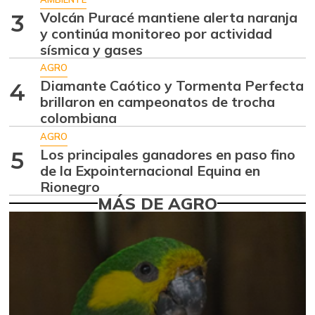
07/25/2026
Volcán Puracé mantiene alerta naranja
3
Ahuyama
y continúa monitoreo por actividad
$ 1.634,56
sísmica y gases
-0,51%
07/25/2026
AGRO
Ahuyamín
$ 1.672,87
Diamante Caótico y Tormenta Perfecta
4
+7,50%
07/25/2026
brillaron en campeonatos de trocha
colombiana
Ajo
$ 6.102,86
AGRO
-2,18%
07/25/2026
Los principales ganadores en paso fino
5
Ají dulce
de la Expointernacional Equina en
$ 2.880,14
Rionegro
+4,83%
01/17/2015
MÁS DE AGRO
Ají topito dulce
$ 3.229,50
-11,89%
07/25/2026
Alas de pollo sin
$ 9.411,93
costillar
-1,17%
07/25/2026