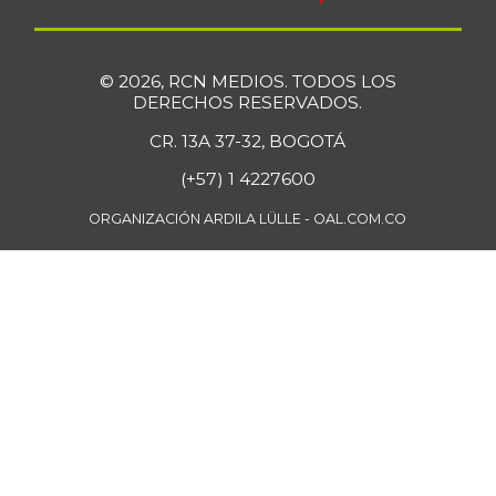
© 2026, RCN MEDIOS. TODOS LOS
DERECHOS RESERVADOS.
CR. 13A 37-32, BOGOTÁ
(+57) 1 4227600
ORGANIZACIÓN ARDILA LÜLLE - OAL.COM.CO