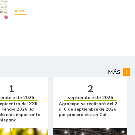
$ 2.331,00
+$ 47,00
+2,06%
AGRO
$ 1.687,67
+$ 30,00
+1,81%
$ 2.406,67
+$ 114,33
+4,99%
$ 17.625,00
+$ 375,00
+2,17%
$ 24.916,67
+$ 277,67
+1,13%
MÁS
$ 16.062,50
+$ 320,90
+2,04%
1
2
$ 33.347,14
+$ 33,29
+0,10%
iembre de 2026
septiembre de 2026
$ 33.852,00
+$ 52,43
+0,16%
 epicentro del XXII
Agroexpo se realizará del 2
 Fenavi 2026, la
al 6 de septiembre de 2026
$ 5.000,00
-
-
ola más importante
por primera vez en Cali
 hispana
$ 33.756,71
+$ 47,71
+0,14%