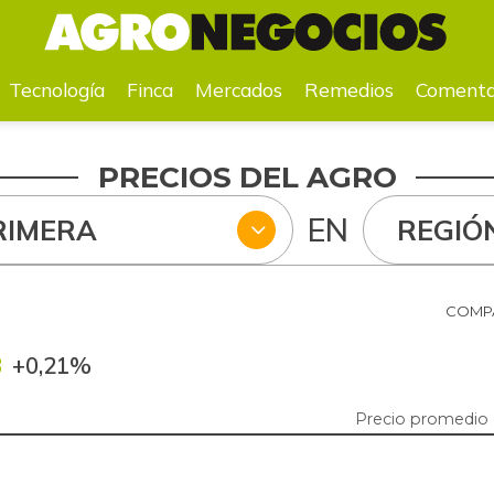
a
Mercados
Remedios
Comentarios
Agenda
Pr
Tecnología
Finca
Mercados
Remedios
Comenta
PRECIOS DEL AGRO
EN
RIMERA
REGIÓ
COMPA
3
+0,21%
Precio promedio 