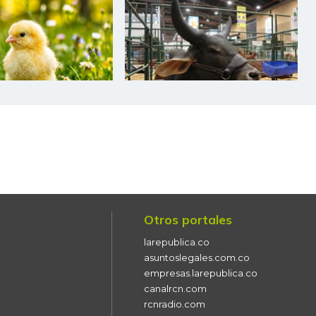
$ 16.506,80
-$ 13,20
-0,08%
$ 18.599,83
+$ 30,50
+0,16%
$ 8.209,33
-$ 375,67
-4,38%
$ 9.050,00
+$ 175,00
+1,97%
$ 33.937,71
+$ 38,14
+0,11%
$ 190.645,17
+$ 42,00
+0,02%
$ 53.080,14
-$ 2,71
-0,01%
Otros portales
$ 923,00
+$ 143,00
+18,33%
larepublica.co
$ 47.000,00
-
-
asuntoslegales.com.co
empresas.larepublica.co
canalrcn.com
$ 14.400,00
-
-
rcnradio.com