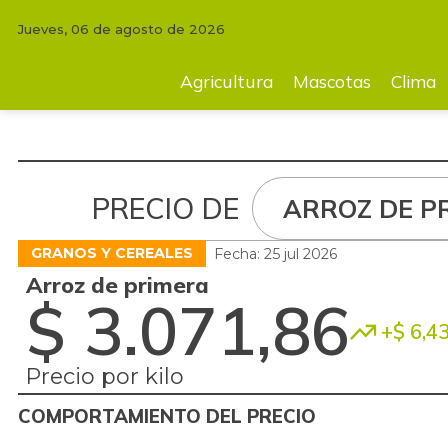
Jueves, 06 de agosto de 2026
Agricultura
Mascotas
Clima
Tecnología
Finc
Agricultura
Mascotas
Clima
PRECIO DE
ARROZ DE P
GRANOS Y CEREALES
Fecha: 25 jul 2026
Arroz de primera
$ 3.071,86
+$ 6,4
Precio por kilo
COMPORTAMIENTO DEL PRECIO