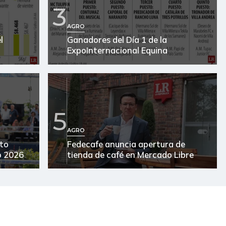
3
$ 1.956,00
-$ 20,57
-1,04%
AGRO
l
Ganadores del Día 1 de la
$ 3.600,00
-$ 400,00
-10,00%
ExpoInternacional Equina
$ 1.086,04
-$ 0,46
-0,04%
$ 2.300,00
+$ 20,00
+0,88%
$ 2.094,56
+$ 7,22
+0,35%
5
$ 3.072,33
+$ 11,33
+0,37%
AGRO
lto
Fedecafe anuncia apertura de
$ 3.644,14
+$ 5,57
+0,15%
o 2026
tienda de café en Mercado Libre
$ 1.032,50
-$ 0,83
-0,08%
$ 3.325,00
+$ 240,00
+7,78%
$ 13.327,00
-
-