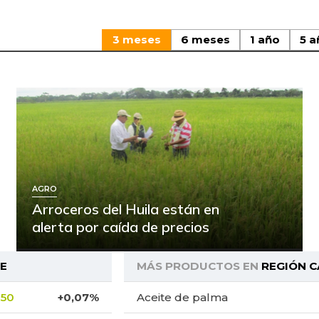
3 meses
6 meses
1 año
5 a
AGRO
Arroceros del Huila están en
alerta por caída de precios
BE
MÁS PRODUCTOS EN
REGIÓN C
,50
+0,07%
Aceite de palma