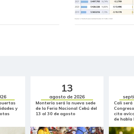
Banano Urabá
Banano criollo
Berenjena
Blanquillo entero fresco
Bocachico criollo fresco
Bocachico importado
13
Bola de brazo de res
026
agosto de 2026
sept
Bola de pierna de res
puertas
Montería será la nueva sede
Cali será
idades y
de la Feria Nacional Cebú del
Congreso
Borojó
otas
13 al 30 de agosto
cita avíc
de habla
Bota de res