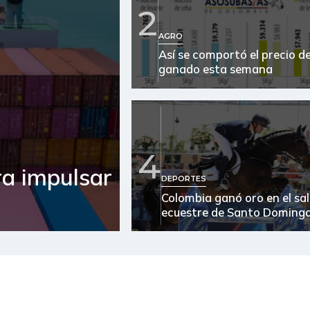
2
Apio
AGRO
Así se comportó el precio de
Arracacha amarilla
ganado esta semana
Arroz
Arroz blanco
Arroz blanco en bulto
4
ra impulsar
Arroz de segunda
DEPORTES
Colombia ganó oro en el sa
Arroz excelso
ecuestre de Santo Doming
Arroz paddy verde
Arroz sopa cristal
Arveja enlatada