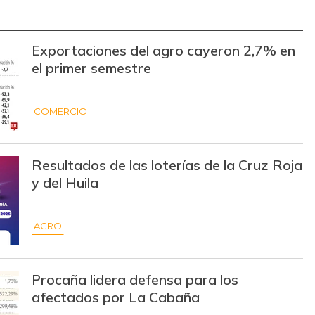
$ 9.472,00
-$ 414,50
-4,19%
$ 4.451,00
-
Exportaciones del agro cayeron 2,7% en
-
el primer semestre
$ 37.130,00
-$ 7,50
-0,02%
$ 9.348,75
+$ 6,50
+0,07%
COMERCIO
$ 12.381,20
+$ 6,20
+0,05%
Resultados de las loterías de la Cruz Roja
$ 2.846,33
-$ 2,33
-0,08%
y del Huila
$ 3.548,50
-$ 2,50
-0,07%
AGRO
$ 1.500,00
+$ 33,00
+2,25%
$ 32.000,00
-
-
Procaña lidera defensa para los
afectados por La Cabaña
$ 21.375,00
+$ 1.166,50
+5,77%