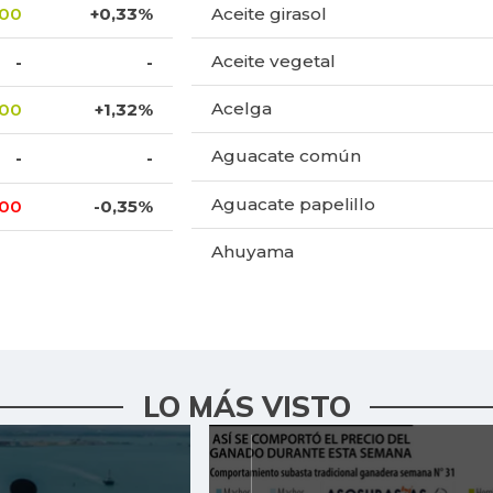
,00
+0,33%
Aceite girasol
Aceite vegetal
-
-
Acelga
,00
+1,32%
Aguacate común
-
-
Aguacate papelillo
,00
-0,35%
Ahuyama
Ahuyamín
Ajo
Ají dulce
LO MÁS VISTO
Ají topito dulce
Alas de pollo sin costillar