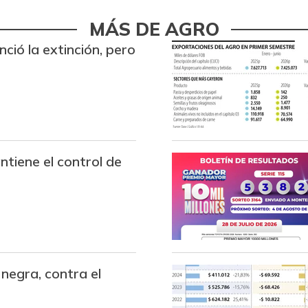
Arveja verde
MÁS DE AGRO
Arveja verde seca
nció la extinción, pero
Atún en lata
Avena en hojuelas
Avena molida
ntiene el control de
Azúcar
Azúcar refinada
Badea
Bagre rayado entero
congelado
negra, contra el
Bagre rayado entero fresco