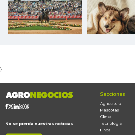
Item
1
of
5
}
Secciones
Agricultura
Mascotas
Clima
Tecnología
No se pierda nuestras noticias
Finca